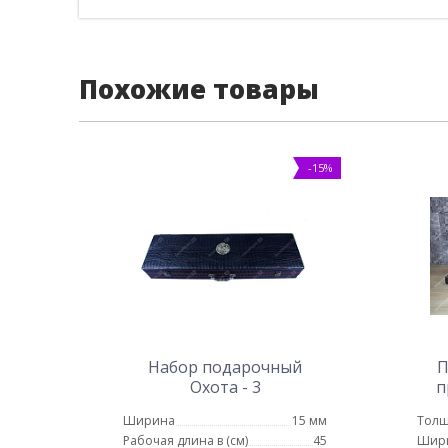
Похожие товары
-15%
Набор подарочный
П
Охота - 3
п
ш
Ширина
15 мм
Толщ
Рабочая длина в (см)
45
Шир