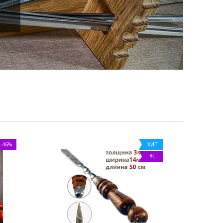
-46%
ХИТ
%