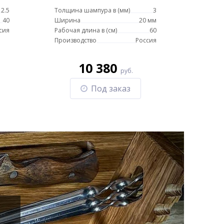
Кизляр (орех)
2.5
Толщина шампура в (мм)
3
40
Ширина
20 мм
сия
Рабочая длина в (см)
60
Производство
Россия
10 380
руб.
Под заказ