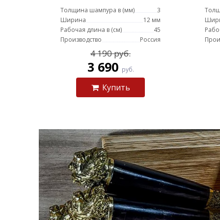
шампурами (эбен)
Толщина шампура в (мм)
3
Толщ
Ширина
12 мм
Шир
Рабочая длина в (см)
45
Рабо
Производство
Россия
Прои
4 190 руб.
3 690
руб.
Купить