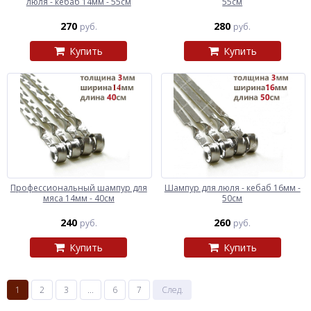
люля - кебаб 14мм - 55см
55см
270
280
руб.
руб.
Купить
Купить
Профессиональный шампур для
Шампур для люля - кебаб 16мм -
мяса 14мм - 40см
50см
240
260
руб.
руб.
Купить
Купить
1
2
3
...
6
7
След.