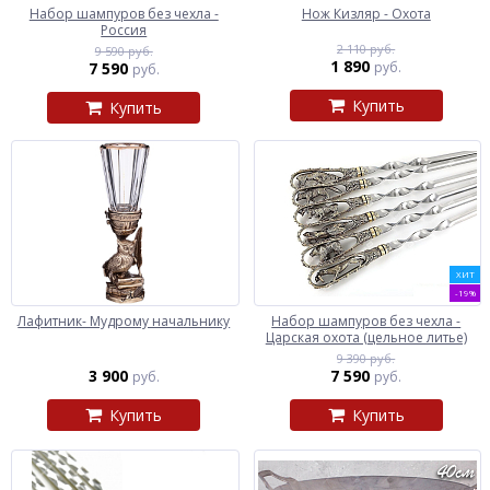
Набор шампуров без чехла -
Нож Кизляр - Охота
Россия
2 110 руб.
9 590 руб.
1 890
7 590
руб.
руб.
Купить
Купить
ХИТ
-19%
Лафитник- Мудрому начальнику
Набор шампуров без чехла -
Царская охота (цельное литье)
9 390 руб.
3 900
7 590
руб.
руб.
Купить
Купить