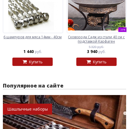
-26%
6 шампуров для мяса 14мм - 40см
Сковорода Садж из стали 40 см с
подставкой Карфаген
5 320 руб.
1 440
3 940
руб.
руб.
Купить
Купить
Популярное на сайте
Шашлычные наборы