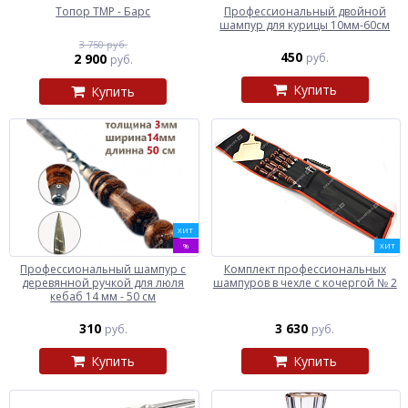
Топор ТМР - Барс
Профессиональный двойной
шампур для курицы 10мм-60см
3 750 руб.
450
2 900
руб.
руб.
Купить
Купить
ХИТ
%
ХИТ
Профессиональный шампур с
Комплект профессиональных
деревянной ручкой для люля
шампуров в чехле с кочергой № 2
кебаб 14 мм - 50 см
310
3 630
руб.
руб.
Купить
Купить