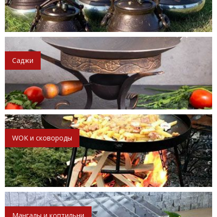
Саджи
WOK и сковороды
Мангалы и коптильни