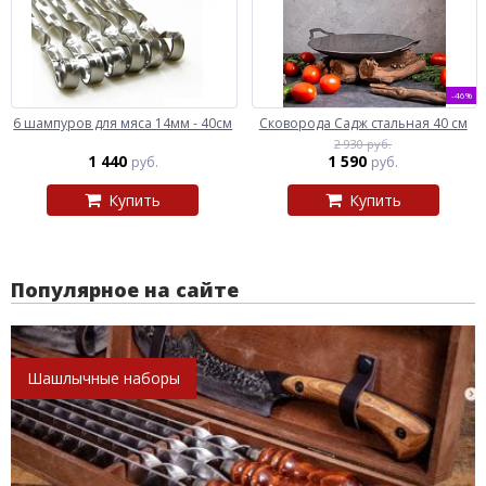
-46%
6 шампуров для мяса 14мм - 40см
Сковорода Садж стальная 40 см
2 930 руб.
1 440
1 590
руб.
руб.
Купить
Купить
Популярное на сайте
Шашлычные наборы