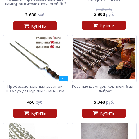
шампуров в чехле с кочергой № 2
3 750 руб.
2 900
3 630
руб.
руб.
Купить
Купить
ХИТ
Профессиональный двойной
Кованые шампуры комплект 6 шт -
шампур для курицы 10мм-60см
Эльбрус
450
5 340
руб.
руб.
Купить
Купить