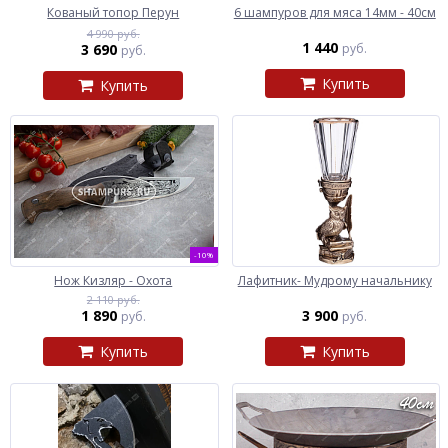
Кованый топор Перун
6 шампуров для мяса 14мм - 40см
4 990 руб.
1 440
3 690
руб.
руб.
Купить
Купить
-10%
Нож Кизляр - Охота
Лафитник- Мудрому начальнику
2 110 руб.
1 890
3 900
руб.
руб.
Купить
Купить