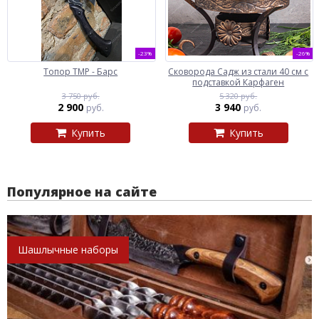
-23%
-26%
Топор ТМР - Барс
Сковорода Садж из стали 40 см с
подставкой Карфаген
3 750 руб.
5 320 руб.
2 900
3 940
руб.
руб.
Купить
Купить
Популярное на сайте
Шашлычные наборы