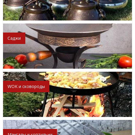
Саджи
WOK и сковороды
Мангалы и коптильни