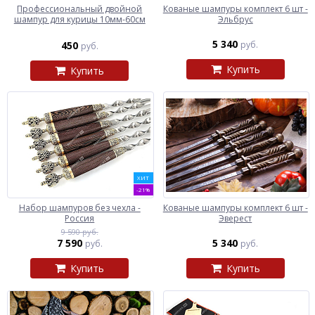
Профессиональный двойной
Кованые шампуры комплект 6 шт -
шампур для курицы 10мм-60см
Эльбрус
5 340
450
руб.
руб.
Купить
Купить
ХИТ
-21%
Набор шампуров без чехла -
Кованые шампуры комплект 6 шт -
Россия
Эверест
9 590 руб.
7 590
5 340
руб.
руб.
Купить
Купить