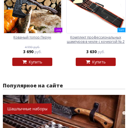
-26%
ХИТ
Кованый топор Перун
Комплект профессиональных
шампуров в чехле с кочергой № 2
4 990 руб.
3 690
3 630
руб.
руб.
Купить
Купить
Популярное на сайте
Шашлычные наборы