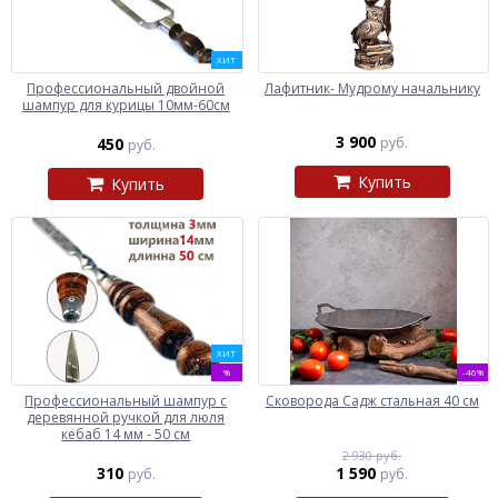
ХИТ
Профессиональный двойной
Лафитник- Мудрому начальнику
шампур для курицы 10мм-60см
3 900
450
руб.
руб.
Купить
Купить
ХИТ
%
-46%
Профессиональный шампур с
Сковорода Садж стальная 40 см
деревянной ручкой для люля
кебаб 14 мм - 50 см
2 930 руб.
310
1 590
руб.
руб.