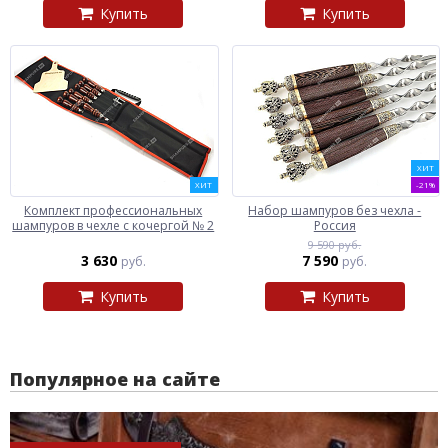
Купить
Купить
ХИТ
ХИТ
-21%
Комплект профессиональных
Набор шампуров без чехла -
шампуров в чехле с кочергой № 2
Россия
9 590 руб.
3 630
7 590
руб.
руб.
Купить
Купить
Популярное на сайте