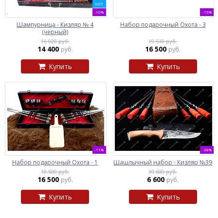
ХИТ
-10%
-15%
Шампурница - Кизляр № 4
Набор подарочный Охота - 3
(черный)
16 020 руб.
19 510 руб.
14 400
16 500
руб.
руб.
Купить
Купить
-11%
-38%
Набор подарочный Охота - 1
Шашлычный набор - Кизляр №39
18 500 руб.
10 600 руб.
16 500
6 600
руб.
руб.
Купить
Купить