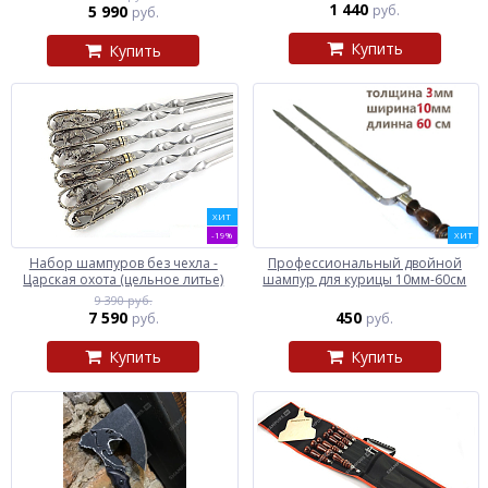
1 440
5 990
руб.
руб.
Купить
Купить
ХИТ
-19%
ХИТ
Набор шампуров без чехла -
Профессиональный двойной
Царская охота (цельное литье)
шампур для курицы 10мм-60см
9 390 руб.
7 590
450
руб.
руб.
Купить
Купить