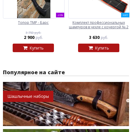
-23%
ХИТ
Топор ТМР - Барс
Комплект профессиональных
шампуров в чехле с кочергой № 2
3 750 руб.
2 900
3 630
руб.
руб.
Купить
Купить
Популярное на сайте
Шашлычные наборы