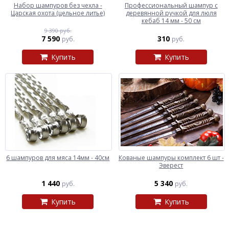
Набор шампуров без чехла -
Профессиональный шампур с
Царская охота (цельное литье)
деревянной ручкой для люля
кебаб 14 мм - 50 см
9 390 руб.
7 590
310
руб.
руб.
Купить
Купить
6 шампуров для мяса 14мм - 40см
Кованые шампуры комплект 6 шт -
Эверест
1 440
5 340
руб.
руб.
Купить
Купить