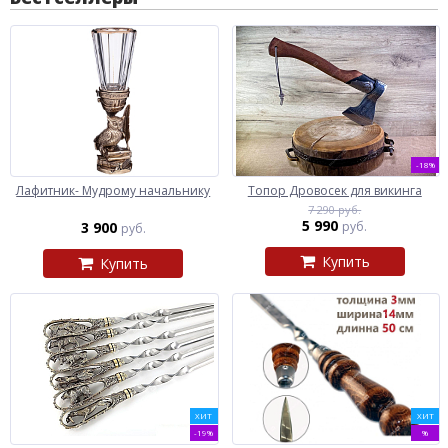
-18%
Лафитник- Мудрому начальнику
Топор Дровосек для викинга
7 290 руб.
5 990
3 900
руб.
руб.
Купить
Купить
ХИТ
ХИТ
-19%
%