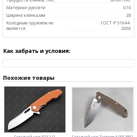
Материал рукояти
G10
Ширина клинка,мм
28
Холодным оружием не
ГОСТ Р 51644-
является
2000
Как забрать и условия:
Похожие товары
Складной нож SQ12-O
Складной нож Tuotown JJ 001 PRO