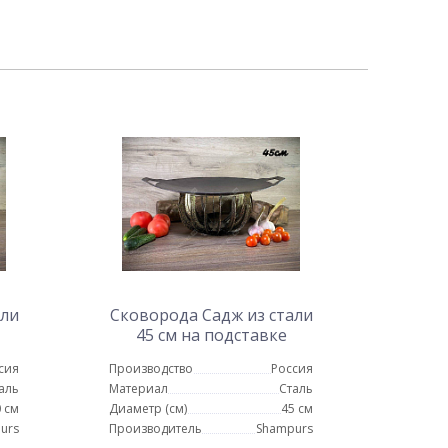
али
Сковорода Садж из стали
45 см на подставке
Протея
сия
Производство
Россия
аль
Материал
Сталь
 см
Диаметр (см)
45 см
urs
Производитель
Shampurs