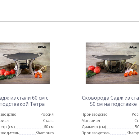
адж из стали 60 см с
Сковорода Садж из ст
подставкой Тетра
50 см на подставке
Протея
зводство
Россия
Производство
Рос
риал
Сталь
Материал
Ст
етр (см)
60 см
Диаметр (см)
50
зводитель
Shampurs
Производитель
Shamp