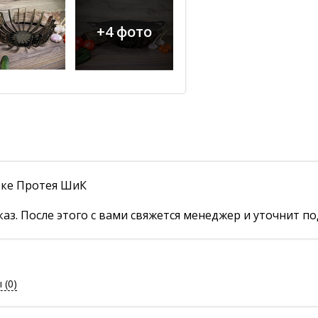
+4 фото
авке Протея ШиК
аз. После этого с вами свяжется менеджер и уточнит по
ы
(0)