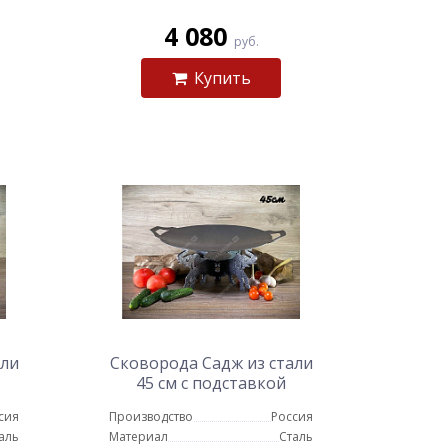
4 080
руб.
Купить
али
Сковорода Садж из стали
45 см с подставкой
Слоны
сия
Производство
Россия
аль
Материал
Сталь