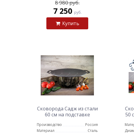
8 980 руб.
7 250
руб.
Купить
Сковорода Садж из стали
Ско
60 см на подставке
50 
Протея
Производство
Россия
Мате
Материал
Сталь
Диам