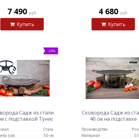
7 490
4 680
руб.
руб.
Купить
Купить
-25%
ворода Садж из стали
Сковорода Садж из ст
см с подставкой Тунис
40 см на подставке
Протея
риал
Сталь
Производство
Рос
етр (см)
50 см
Материал
Ст