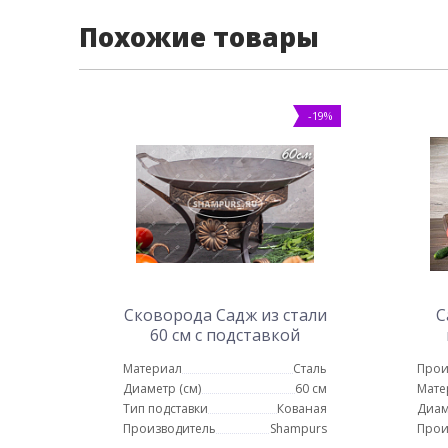
Похожие товары
-19%
Сковорода Садж из стали
С
60 см с подставкой
Карфаген
Материал
Сталь
Прои
Диаметр (см)
60 см
Мате
Тип подставки
Кованая
Диам
Производитель
Shampurs
Прои