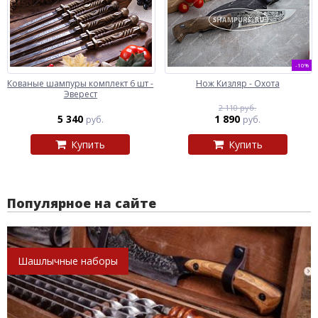
-10%
Кованые шампуры комплект 6 шт -
Нож Кизляр - Охота
Эверест
2 110 руб.
5 340
1 890
руб.
руб.
Купить
Купить
Популярное на сайте
Шашлычные наборы