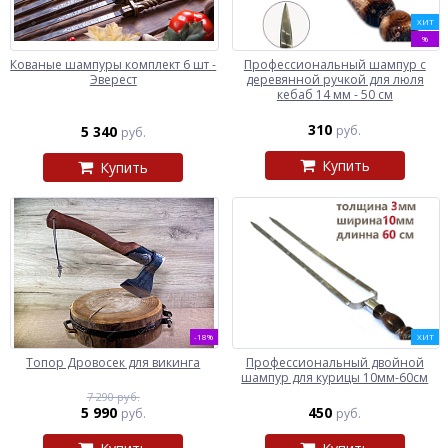
ХИТ
%
Кованые шампуры комплект 6 шт -
Профессиональный шампур с
Эверест
деревянной ручкой для люля
кебаб 14 мм - 50 см
310
5 340
руб.
руб.
Купить
Купить
-18%
ХИТ
Топор Дровосек для викинга
Профессиональный двойной
шампур для курицы 10мм-60см
7 290 руб.
5 990
450
руб.
руб.