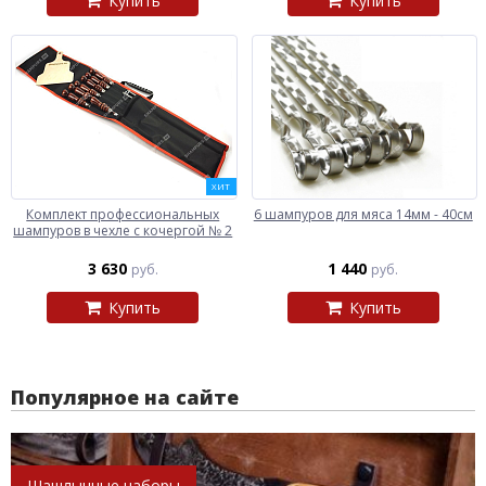
Купить
Купить
ХИТ
Комплект профессиональных
6 шампуров для мяса 14мм - 40см
шампуров в чехле с кочергой № 2
3 630
1 440
руб.
руб.
Купить
Купить
Популярное на сайте
Шашлычные наборы