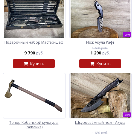
-24%
Подарочный набор Мастер-шеф
Нож Акула Рафт
1 690 руб.
9 790
1 290
руб.
руб.
Купить
Купить
-23%
Топор Кобанской культуры
Шкуросъёмный нож - Акула
(реплика)
1 680 руб.