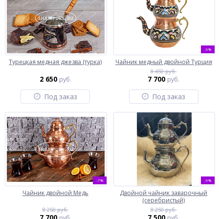
-9%
Турецкая медная джезва (турка)
Чайник медный двойной Турция
8 450 руб.
2 650
7 700
руб.
руб.
Под заказ
Под заказ
-7%
-9%
Чайник двойной Медь
Двойной чайник заварочный
(серебристый)
8 250 руб.
8 250 руб.
7 700
7 500
руб.
руб.