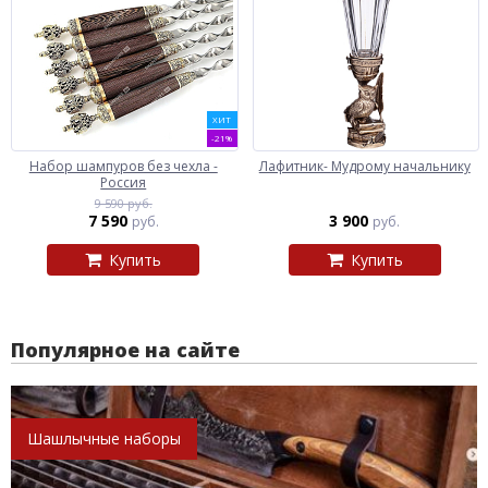
ХИТ
-21%
Набор шампуров без чехла -
Лафитник- Мудрому начальнику
Россия
9 590 руб.
7 590
3 900
руб.
руб.
Купить
Купить
Популярное на сайте
Шашлычные наборы