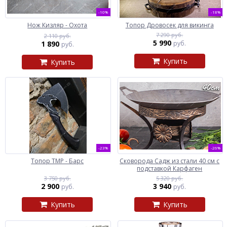
-10%
-18%
Нож Кизляр - Охота
Топор Дровосек для викинга
7 290 руб.
2 110 руб.
5 990
1 890
руб.
руб.
Купить
Купить
-23%
-26%
Топор ТМР - Барс
Сковорода Садж из стали 40 см с
подставкой Карфаген
3 750 руб.
5 320 руб.
2 900
3 940
руб.
руб.
Купить
Купить