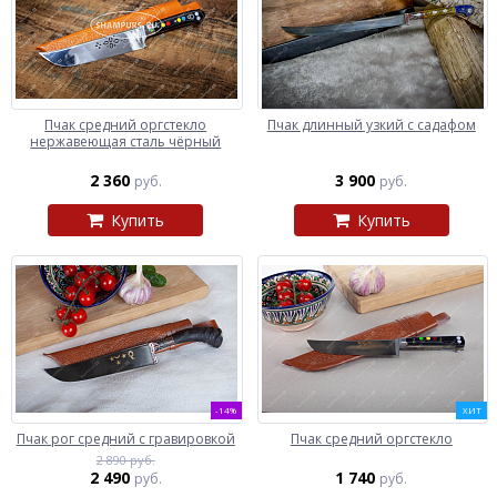
Пчак средний оргстекло
Пчак длинный узкий с садафом
нержавеющая сталь чёрный
2 360
3 900
руб.
руб.
Купить
Купить
-14%
ХИТ
Пчак рог средний с гравировкой
Пчак средний оргстекло
2 890 руб.
2 490
1 740
руб.
руб.