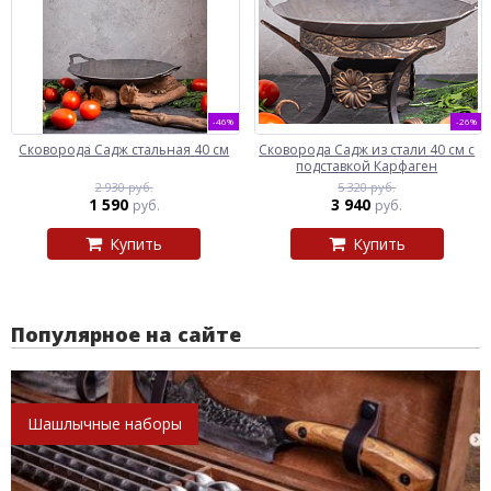
-46%
-26%
Сковорода Садж стальная 40 см
Сковорода Садж из стали 40 см с
подставкой Карфаген
2 930 руб.
5 320 руб.
1 590
3 940
руб.
руб.
Купить
Купить
Популярное на сайте
Шашлычные наборы