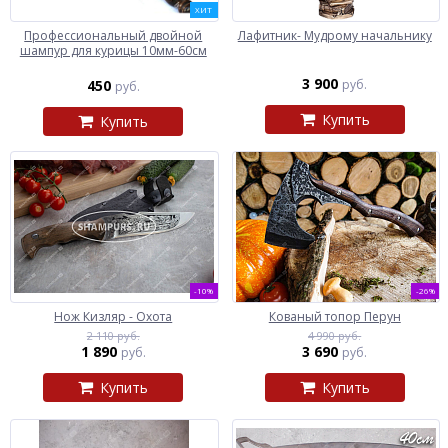
ХИТ
Профессиональный двойной
Лафитник- Мудрому начальнику
шампур для курицы 10мм-60см
3 900
450
руб.
руб.
Купить
Купить
-10%
-26%
Нож Кизляр - Охота
Кованый топор Перун
2 110 руб.
4 990 руб.
1 890
3 690
руб.
руб.
Купить
Купить