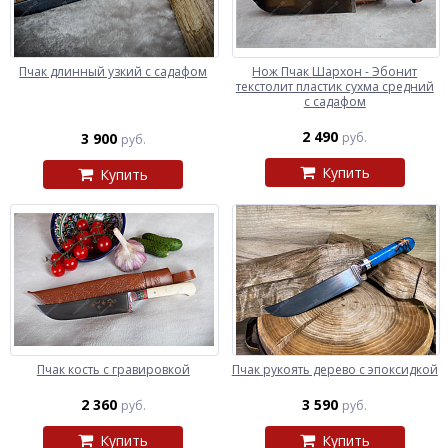
Пчак длинный узкий с садафом
Нож Пчак Шархон - Эбонит
текстолит пластик сухма средний
с садафом
2 490
3 900
руб.
руб.
Купить
Купить
Пчак кость с гравировкой
Пчак рукоять дерево с эпоксидкой
2 360
3 590
руб.
руб.
Купить
Купить