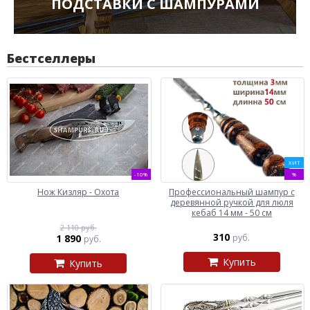
ПОДСТАВКИ С ШАМПУРАМИ
Бестселлеры
ХИТ
-10%
%
Нож Кизляр - Охота
Профессиональный шампур с
деревянной ручкой для люля
кебаб 14 мм - 50 см
2 110 руб.
310
1 890
руб.
руб.
Купить
Купить