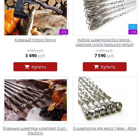
ХИТ
-26%
-19%
Кованый топор Перун
Набор шампуров без чехла -
Царская охота (цельное литье)
4 990 руб.
9 390 руб.
3 690
7 590
руб.
руб.
Купить
Купить
Кованые шампуры комплект 6 шт -
6 шампуров для мяса 14мм - 40см
Эльбрус