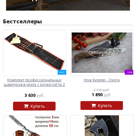
Бестселлеры
ХИТ
-10%
Комплект профессиональных
Нож Кизляр - Охота
шампуров в чехле с кочергой № 2
2 110 руб.
1 890
3 630
руб.
руб.
Купить
Купить