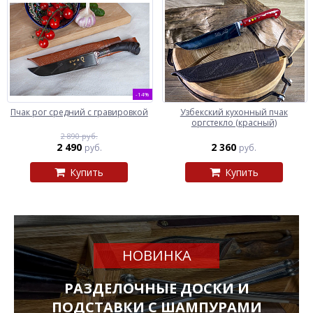
-14%
Пчак рог средний с гравировкой
Узбекский кухонный пчак
оргстекло (красный)
2 890 руб.
2 490
2 360
руб.
руб.
Купить
Купить
НОВИНКА
РАЗДЕЛОЧНЫЕ ДОСКИ И
ПОДСТАВКИ С ШАМПУРАМИ