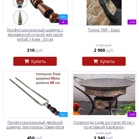
ХИТ
%
-23%
Профессиональный шампур с
Топор ТМР - Барс
деревянной ручкой для люля
кебаб 14 мм - 50 см
3 750 руб.
310
2 900
руб.
руб.
Купить
Купить
ХИТ
-26%
Профессиональный двойной
Сковорода Садж из стали 40 см с
шампур для курицы 10мм-60см
подставкой Карфаген
5 320 руб.
450
3 940
руб.
руб.