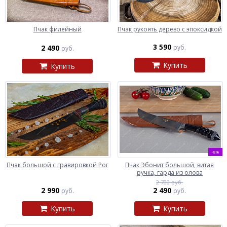
Пчак филейный
Пчак рукоять дерево с эпоксидкой
3 590
2 490
руб.
руб.
Купить
Купить
-8%
Пчак большой с гравировкой Рог
Пчак Эбонит большой, витая
ручка, гарда из олова
2 700 руб.
2 990
2 490
руб.
руб.
Купить
Купить