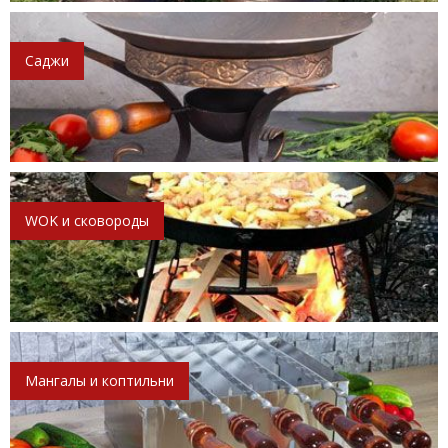
Саджи
WOK и сковороды
Мангалы и коптильни