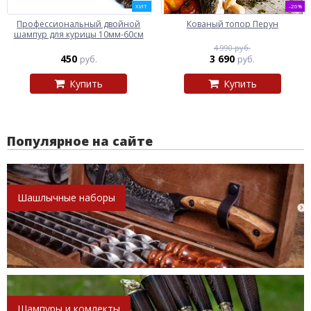
ХИТ
-26%
Профессиональный двойной
Кованый топор Перун
шампур для курицы 10мм-60см
4 990 руб.
450
3 690
руб.
руб.
Купить
Купить
Популярное на сайте
Шашлычные наборы
Шампуры и комлекты