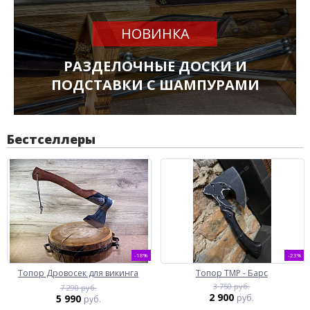
НОВИНКА
РАЗДЕЛОЧНЫЕ ДОСКИ И
ПОДСТАВКИ С ШАМПУРАМИ
Бестселлеры
-18%
-23%
Топор Дровосек для викинга
Топор ТМР - Барс
3 750 руб.
7 290 руб.
2 900
5 990
руб.
руб.