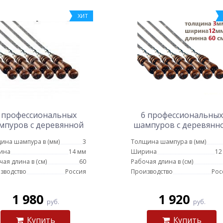
ХИТ
 профессиональных
6 профессиональных
мпуров с деревянной
шампуров с деревянн
чкой для мяса 14мм -
ручкой для мяса 12мм
ина шампура в (мм)
3
Толщина шампура в (мм)
60см
60см
ина
14 мм
Ширина
12
чая длина в (см)
60
Рабочая длина в (см)
зводство
Россия
Производство
Рос
1 980
1 920
руб.
руб.
Купить
Купить