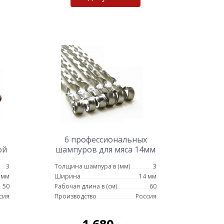
6 профессиональных
ой
шампуров для мяса 14мм
- 60см
3
Толщина шампура в (мм)
3
 мм
Ширина
14 мм
50
Рабочая длина в (см)
60
сия
Производство
Россия