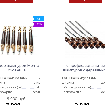
ХИТ
-22%
бор шампуров Мечта
6 профессиональных
охотника
шампуров с деревянн
ручкой 20 мм - 50 см
ина шампура в (мм)
2
Толщина шампура в (мм)
ина
15 мм
Ширина
20
чая длина в (см)
45
Рабочая длина в (см)
зводство
Россия
Производство
Рос
9 000 руб.