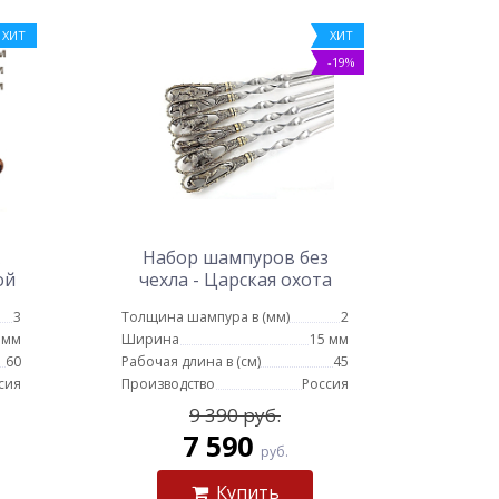
ХИТ
ХИТ
-19%
Набор шампуров без
ой
чехла - Царская охота
 -
(цельное литье)
3
Толщина шампура в (мм)
2
 мм
Ширина
15 мм
60
Рабочая длина в (см)
45
сия
Производство
Россия
9 390 руб.
7 590
руб.
Купить