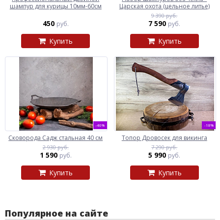
шампур для курицы 10мм-60см
Царская охота (цельное литье)
9 390 руб.
450
7 590
руб.
руб.
Купить
Купить
-46%
-18%
Сковорода Садж стальная 40 см
Топор Дровосек для викинга
2 930 руб.
7 290 руб.
1 590
5 990
руб.
руб.
Купить
Купить
Популярное на сайте