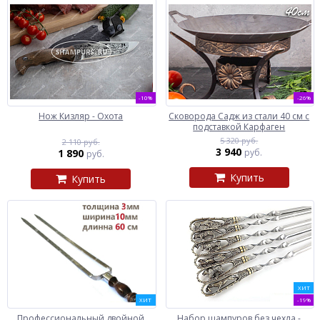
-10%
-26%
Нож Кизляр - Охота
Сковорода Садж из стали 40 см с
подставкой Карфаген
5 320 руб.
2 110 руб.
3 940
1 890
руб.
руб.
Купить
Купить
ХИТ
ХИТ
-19%
Профессиональный двойной
Набор шампуров без чехла -