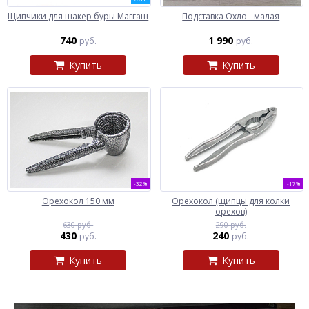
Щипчики для шакер буры Маггаш
Подставка Охло - малая
740
1 990
руб.
руб.
Купить
Купить
-32%
-17%
Орехокол 150 мм
Орехокол (щипцы для колки
орехов)
630 руб.
290 руб.
430
240
руб.
руб.
Купить
Купить