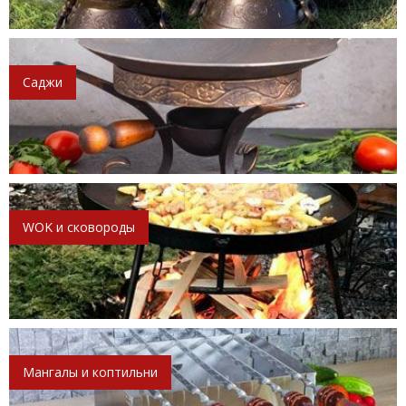
Саджи
WOK и сковороды
Мангалы и коптильни