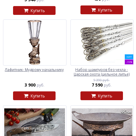
Купить
Купить
ХИТ
-19%
Лафитник- Мудрому начальнику
Набор шампуров без чехла -
Царская охота (цельное литье)
9 390 руб.
3 900
7 590
руб.
руб.
Купить
Купить