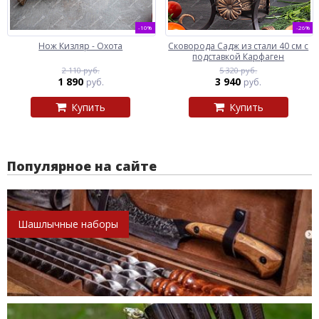
-10%
-26%
Нож Кизляр - Охота
Сковорода Садж из стали 40 см с
подставкой Карфаген
2 110 руб.
5 320 руб.
1 890
3 940
руб.
руб.
Купить
Купить
Популярное на сайте
Шашлычные наборы