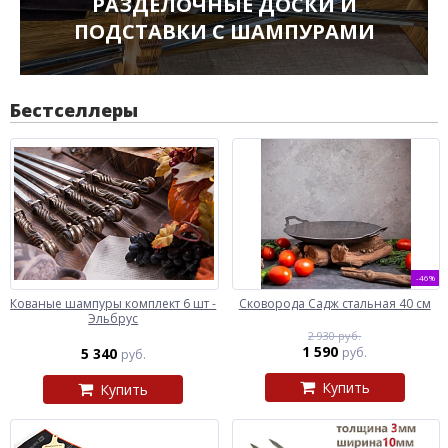
РАЗДЕЛОЧНЫЕ ДОСКИ И
ПОДСТАВКИ С ШАМПУРАМИ
Бестселлеры
-46%
Кованые шампуры комплект 6 шт -
Сковорода Садж стальная 40 см
Эльбрус
2 930 руб.
1 590
5 340
руб.
руб.
Купить
Купить