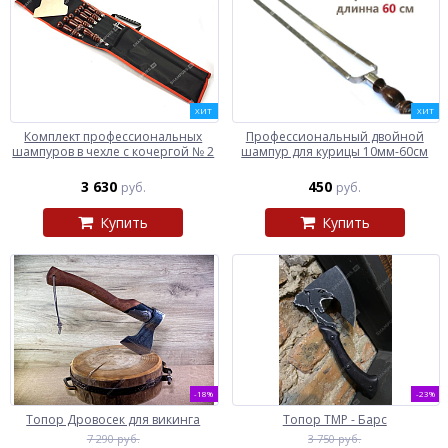
ХИТ
ХИТ
Комплект профессиональных
Профессиональный двойной
шампуров в чехле с кочергой № 2
шампур для курицы 10мм-60см
3 630
450
руб.
руб.
Купить
Купить
-18%
-23%
Топор Дровосек для викинга
Топор ТМР - Барс
7 290 руб.
3 750 руб.