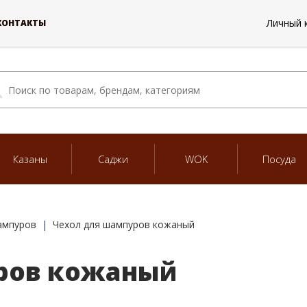
Личный 
КОНТАКТЫ
Казаны
Саджи
WOK
Посуда
ампуров
Чехол для шампуров кожаный
ров кожаный