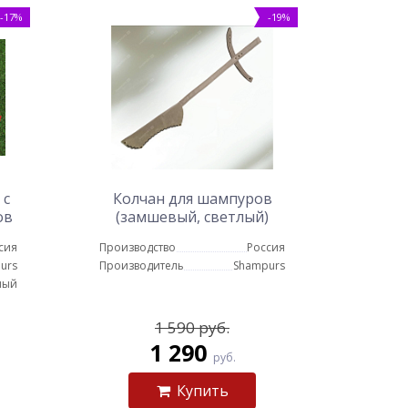
-17%
-19%
 с
Колчан для шампуров
ов
(замшевый, светлый)
сия
Производство
Россия
urs
Производитель
Shampurs
ный
1 590 руб.
1 290
руб.
Купить