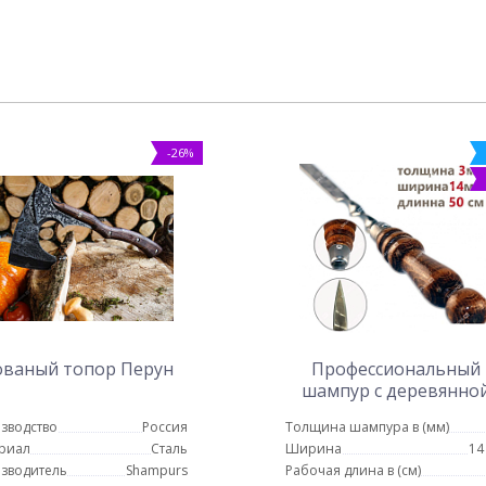
-26%
ованый топор Перун
Профессиональный
шампур с деревянно
ручкой для люля кебаб
зводство
Россия
Толщина шампура в (мм)
мм - 50 см
риал
Сталь
Ширина
14
зводитель
Shampurs
Рабочая длина в (см)