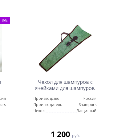
-19%
в
Чехол для шампуров с
ячейками для шампуров
и карманом для
сия
Производство
Россия
аксессуаров
urs
Производитель
Shampurs
Чехол
Защитный
1 200
руб.