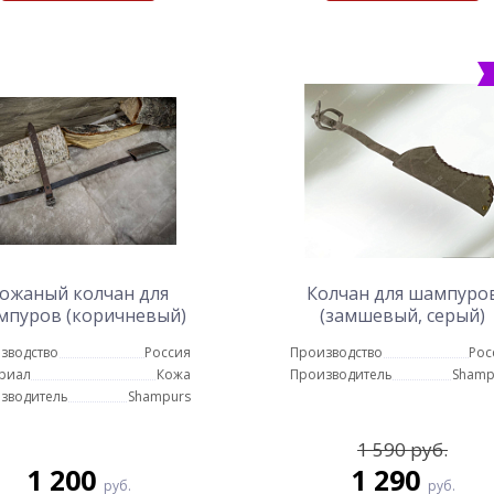
ожаный колчан для
Колчан для шампуро
мпуров (коричневый)
(замшевый, серый)
зводство
Россия
Производство
Рос
риал
Кожа
Производитель
Shamp
зводитель
Shampurs
1 590 руб.
1 200
1 290
руб.
руб.