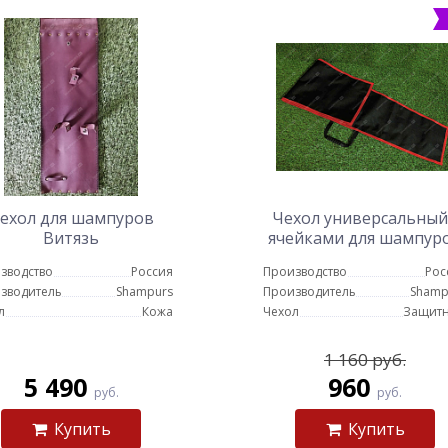
ехол для шампуров
Чехол универсальный
Витязь
ячейками для шампур
и карманом для
зводство
Россия
Производство
Рос
аксессуаров
зводитель
Shampurs
Производитель
Shamp
л
Кожа
Чехол
Защит
1 160 руб.
5 490
960
руб.
руб.
Купить
Купить