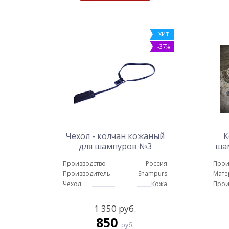
ХИТ
-37%
Чехол - колчан кожаный
К
для шампуров №3
ша
(короткий)
Производство
Россия
Прои
Производитель
Shampurs
Мате
Чехол
Кожа
Прои
1 350 руб.
850
руб.