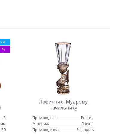
ХИТ
%
Лафитник- Мудрому
й
начальнику
 14
3
Производство
Россия
 мм
Материал
Латунь
50
Производитель
Shampurs