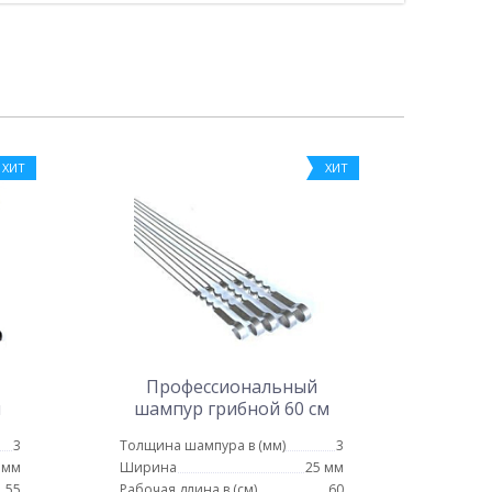
ХИТ
ХИТ
Профессиональный
я
шампур грибной 60 см
3
Толщина шампура в (мм)
3
 мм
Ширина
25 мм
55
Рабочая длина в (см)
60