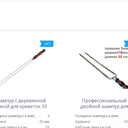
ХИТ
ампур с деревянной
Профессиональный
чкой для креветок 55
двойной шампур дл
см
курицы 10мм-55см
ина шампура в (мм)
3
Толщина шампура в (мм)
ина
25 мм
Ширина
10
чая длина в (см)
55
Рабочая длина в (см)