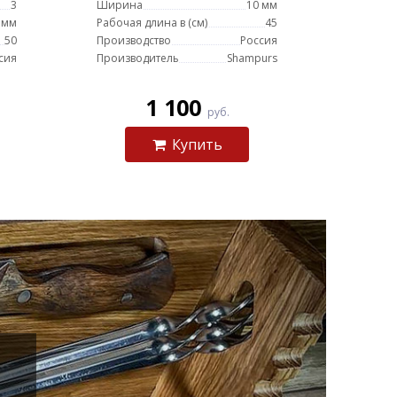
3
Ширина
10 мм
 мм
Рабочая длина в (см)
45
50
Производство
Россия
сия
Производитель
Shampurs
1 100
руб.
Купить