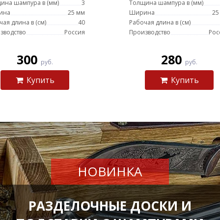
ина шампура в (мм)
3
Толщина шампура в (мм)
ина
25 мм
Ширина
25
чая длина в (см)
40
Рабочая длина в (см)
зводство
Россия
Производство
Рос
300
280
руб.
руб.
Купить
Купить
НОВИНКА
РАЗДЕЛОЧНЫЕ ДОСКИ И