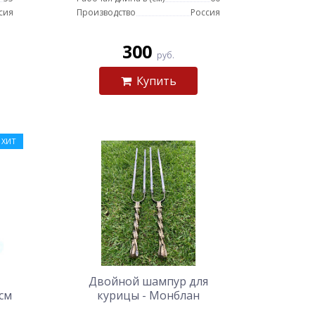
сия
Производство
Россия
300
руб.
Купить
ХИТ
Двойной шампур для
см
курицы - Монблан