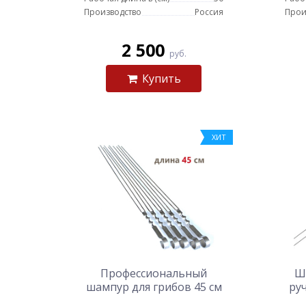
Производство
Россия
Прои
2 500
руб.
Купить
ХИТ
Профессиональный
Ш
шампур для грибов 45 см
ру