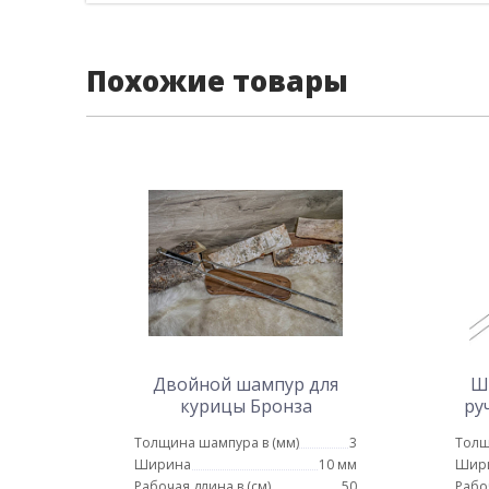
Похожие товары
Двойной шампур для
Ш
курицы Бронза
ру
Толщина шампура в (мм)
3
Толщ
Ширина
10 мм
Шир
Рабочая длина в (см)
50
Рабо