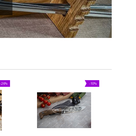
-26%
-10%