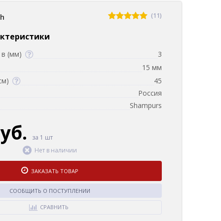
(11)
sh
актеристики
в (мм)
3
15 мм
см)
45
Россия
Shampurs
руб.
за 1 шт
Нет в наличии
ЗАКАЗАТЬ ТОВАР
СООБЩИТЬ О ПОСТУПЛЕНИИ
СРАВНИТЬ