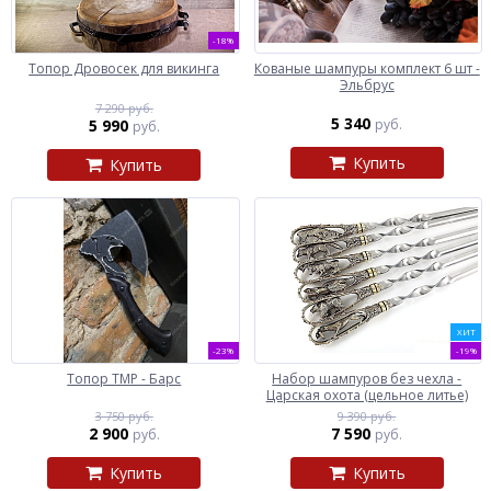
-18%
Топор Дровосек для викинга
Кованые шампуры комплект 6 шт -
Эльбрус
7 290 руб.
5 340
5 990
руб.
руб.
Купить
Купить
ХИТ
-23%
-19%
Топор ТМР - Барс
Набор шампуров без чехла -
Царская охота (цельное литье)
3 750 руб.
9 390 руб.
2 900
7 590
руб.
руб.
Купить
Купить