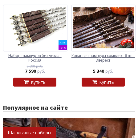
ХИТ
-21%
Набор шампуров без чехла -
Кованые шампуры комплект 6 шт -
Россия
Эверест
9 590 руб.
7 590
5 340
руб.
руб.
Купить
Купить
Популярное на сайте
Шашлычные наборы