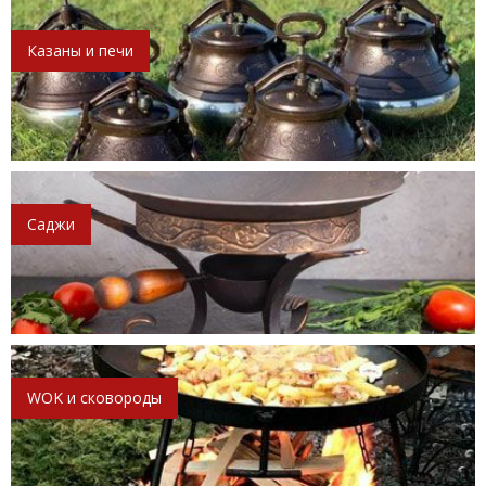
Казаны и печи
Саджи
WOK и сковороды