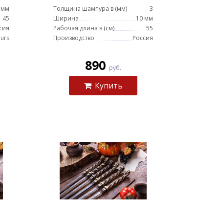
 мм
Толщина шампура в (мм)
3
45
Ширина
10 мм
сия
Рабочая длина в (см)
55
urs
Производство
Россия
890
руб.
Купить