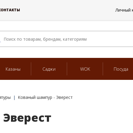
Личный 
КОНТАКТЫ
Казаны
Саджи
WOK
Посуда
мпуры
Кованый шампур - Эверест
 Эверест