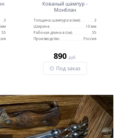
он
Кованый шампур -
Монблан
3
Толщина шампура в (мм)
3
 мм
Ширина
10 мм
55
Рабочая длина в (см)
55
сия
Производство
Россия
890
руб.
Под заказ