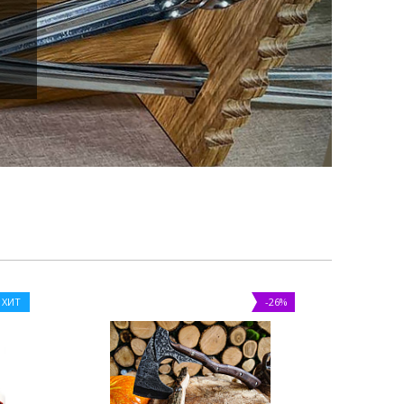
ХИТ
-26%