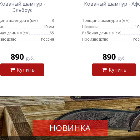
Кованый шампур -
Кованый шампур - Аф
Эльбрус
ина шампура в (мм)
3
Толщина шампура в (мм)
ина
10 мм
Ширина
10
чая длина в (см)
55
Рабочая длина в (см)
зводство
Россия
Производство
Рос
890
890
руб.
руб.
Купить
Купить
НОВИНКА