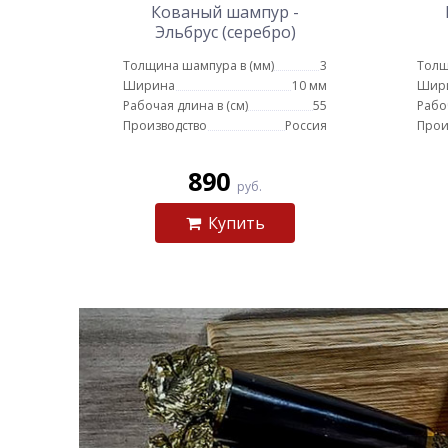
Кованый шампур -
Эльбрус (серебро)
Толщина шампура в (мм)
3
Толщ
Ширина
10 мм
Шир
Рабочая длина в (см)
55
Рабо
Производство
Россия
Прои
890
руб.
Купить