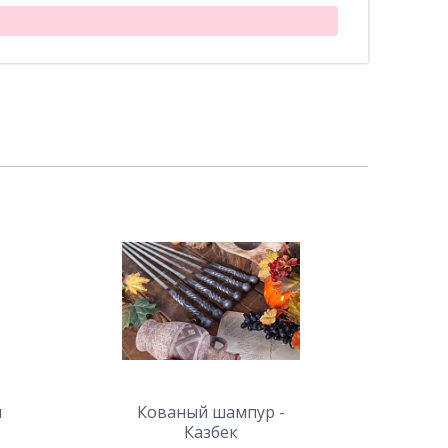
я
Кованый шампур -
Казбек