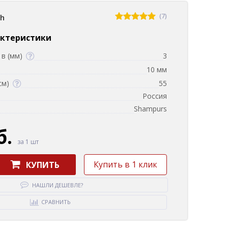
(7)
sh
актеристики
в (мм)
3
10 мм
см)
55
Россия
Shampurs
б.
за 1 шт
Купить в 1 клик
КУПИТЬ
НАШЛИ ДЕШЕВЛЕ?
СРАВНИТЬ