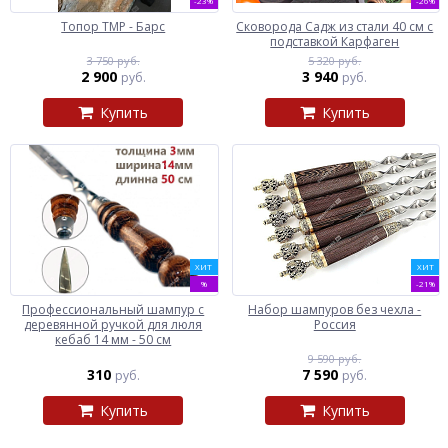
-23%
-26%
Топор ТМР - Барс
Сковорода Садж из стали 40 см с
подставкой Карфаген
3 750 руб.
5 320 руб.
2 900
3 940
руб.
руб.
Купить
Купить
ХИТ
ХИТ
%
-21%
Профессиональный шампур с
Набор шампуров без чехла -
деревянной ручкой для люля
Россия
кебаб 14 мм - 50 см
9 590 руб.
310
7 590
руб.
руб.
Купить
Купить