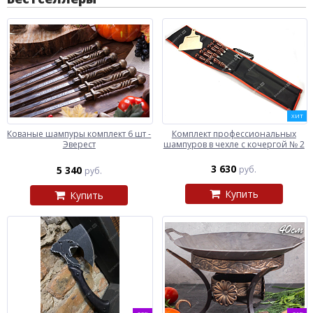
ХИТ
Кованые шампуры комплект 6 шт -
Комплект профессиональных
Эверест
шампуров в чехле с кочергой № 2
3 630
5 340
руб.
руб.
Купить
Купить