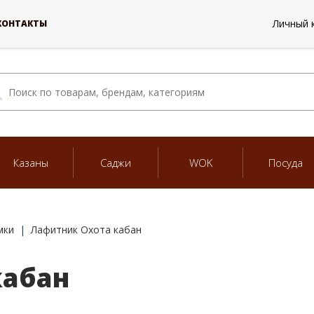
Личный 
КОНТАКТЫ
Казаны
Саджи
WOK
Посуда
мки
Лафитник Охота кабан
кабан