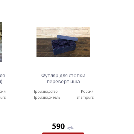
ля
Футляр для стопки
)
перевертыша
сия
Производство
Россия
urs
Производитель
Shampurs
590
руб.