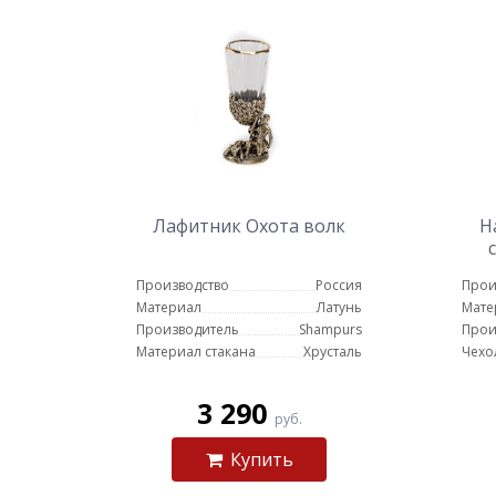
Лафитник Охота волк
Н
Производство
Россия
Прои
Материал
Латунь
Мате
Производитель
Shampurs
Прои
Материал стакана
Хрусталь
Чехо
3 290
руб.
Купить