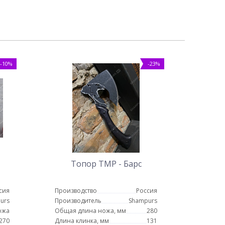
-10%
-23%
Топор ТМР - Барс
сия
Производство
Россия
urs
Производитель
Shampurs
ожа
Общая длина ножа, мм
280
270
Длина клинка, мм
131