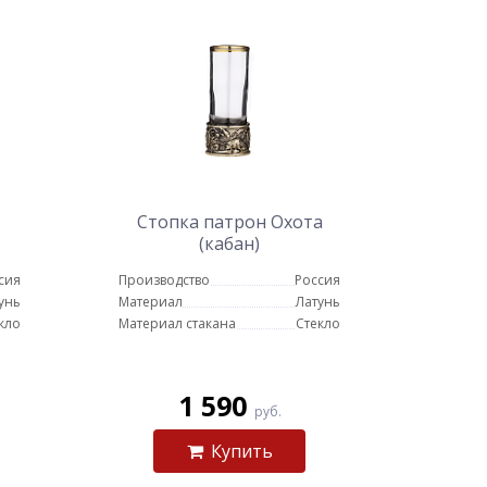
Стопка патрон Охота
(кабан)
сия
Производство
Россия
унь
Материал
Латунь
кло
Материал стакана
Стекло
1 590
руб.
Купить