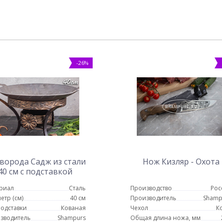
-26%
ворода Садж из стали
Нож Кизляр - Охота
40 см с подставкой
Карфаген
риал
Сталь
Производство
Рос
етр (см)
40 см
Производитель
Shamp
подставки
Кованая
Чехол
К
зводитель
Shampurs
Общая длина ножа, мм