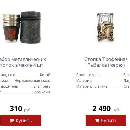
абор металлических
Стопка Трофейная
стопок в чехле 4 шт
Рыбалка (жерех)
(малые 20 мл)
зводство
Китай
Производство
Рос
риал
Нержавеющая сталь
Материал
Лат
зводитель
Shampurs
Материал стакана
Сте
л
Эко-кожа
310
2 490
руб.
руб.
Купить
Купить