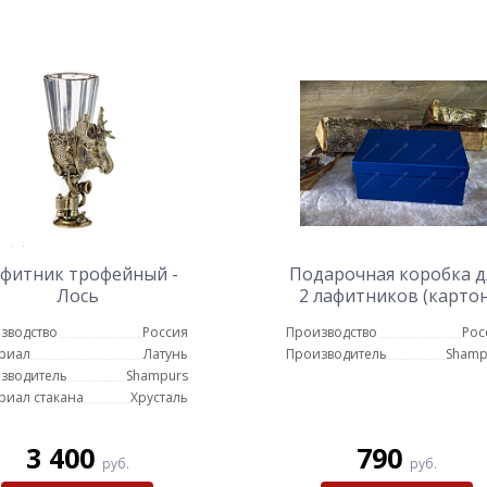
фитник трофейный -
Подарочная коробка д
Лось
2 лафитников (картон
зводство
Россия
Производство
Рос
риал
Латунь
Производитель
Shamp
зводитель
Shampurs
риал стакана
Хрусталь
3 400
790
руб.
руб.