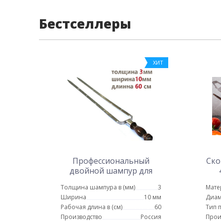
Бестселлеры
ХИТ
Профессиональный
Ско
двойной шампур для
курицы 10мм-60см
Толщина шампура в (мм)
3
Мате
Ширина
10 мм
Диам
Рабочая длина в (см)
60
Тип 
Производство
Россия
Прои