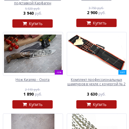
подставкой Карфаген
3 750 руб.
5 320 руб.
2 900
3 940
руб.
руб.
Купить
Купить
-10%
ХИТ
Нож Кизляр - Охота
Комплект профессиональных
шампуров в чехле с кочергой № 2
2 110 руб.
1 890
3 630
руб.
руб.
Купить
Купить