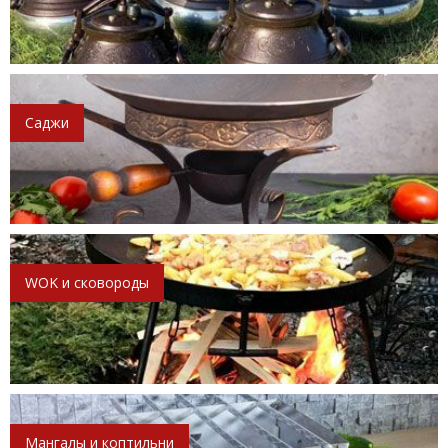
Саджи
WOK и сковороды
Мангалы и коптильни