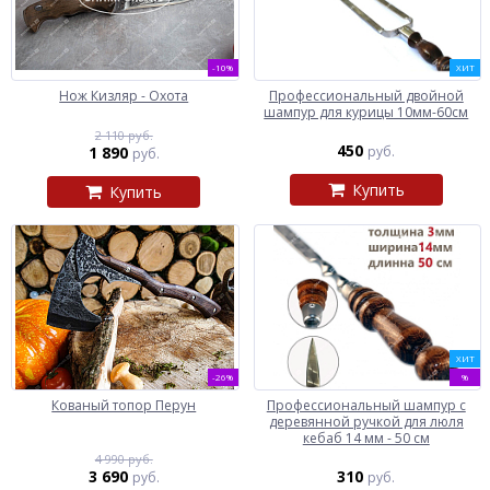
-10%
ХИТ
Нож Кизляр - Охота
Профессиональный двойной
шампур для курицы 10мм-60см
2 110 руб.
450
1 890
руб.
руб.
Купить
Купить
ХИТ
-26%
%
Кованый топор Перун
Профессиональный шампур с
деревянной ручкой для люля
кебаб 14 мм - 50 см
4 990 руб.
3 690
310
руб.
руб.