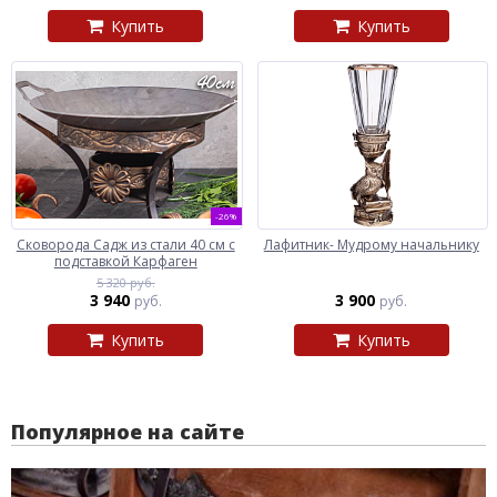
Купить
Купить
-26%
Сковорода Садж из стали 40 см с
Лафитник- Мудрому начальнику
подставкой Карфаген
5 320 руб.
3 940
3 900
руб.
руб.
Купить
Купить
Популярное на сайте