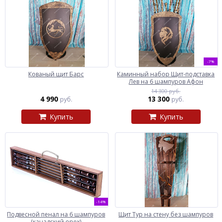
-7%
Кованый щит Барс
Каминный набор Щит-подставка
Лев на 6 шампуров Афон
14 300 руб.
4 990
13 300
руб.
руб.
Купить
Купить
-14%
Подвесной пенал на 6 шампуров
Щит Тур на стену без шампуров
(канадский орех)