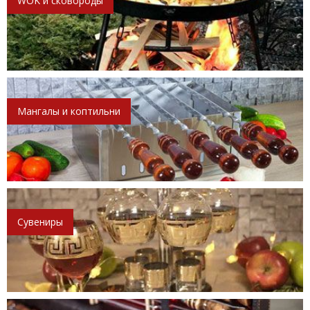
WOK и сковороды
Мангалы и коптильни
Сувениры