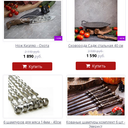
-10%
-46%
Нож Кизляр - Охота
Сковорода Садж стальная 40 см
2 930 руб.
2 110 руб.
1 590
1 890
руб.
руб.
Купить
Купить
6 шампуров для мяса 14мм - 40см
Кованые шампуры комплект 6 шт -
Эверест