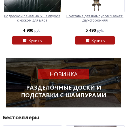
Подвесной пенал на 6 шампуров
Подставка для шампуров "Кавказ"
с ножом для мяса
двухсторонняя
4 900
5 490
руб.
руб.
Купить
Купить
НОВИНКА
РАЗДЕЛОЧНЫЕ ДОСКИ И
ПОДСТАВКИ С ШАМПУРАМИ
Бестселлеры