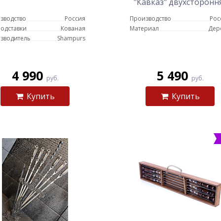
"Кавказ" двухсторонн
зводство
Россия
Производство
Рос
подставки
Кованая
Материал
Дер
зводитель
Shampurs
4 990
5 490
руб.
руб.
Купить
Купить