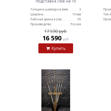
подставка Лев на 10
шампуров Афон
Толщина шампура в (мм)
3
Прои
Ширина
10 мм
Тип 
Рабочая длина в (см)
55
Прои
Производство
Россия
17 590 руб.
16 590
руб.
Купить