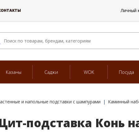
Личный 
КОНТАКТЫ
Казаны
Саджи
WOK
Посуда
астенные и напольные подставки с шампурами
Каминный наб
ит-подставка Конь н