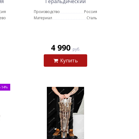
яя
Геральдический
сия
Производство
Россия
ево
Материал
Сталь
4 990
руб.
Купить
-14%