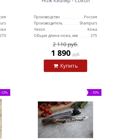
Нож Кизляр - Сокол
сия
Производство
Россия
urs
Производитель
Shampurs
ожа
Чехол
Кожа
270
Общая длина ножа, мм
275
2 110 руб.
1 890
руб.
Купить
-12%
-10%