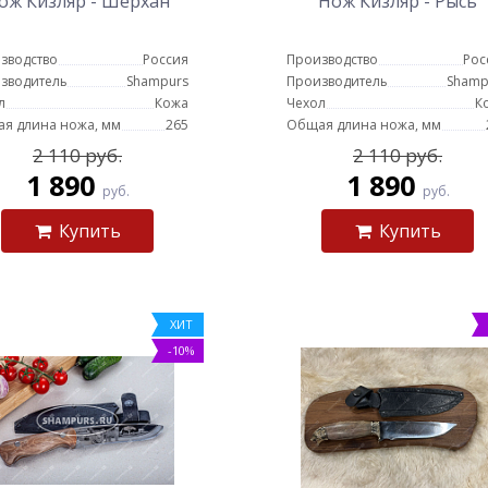
ож Кизляр - Шерхан
Нож Кизляр - Рысь
зводство
Россия
Производство
Рос
зводитель
Shampurs
Производитель
Shamp
л
Кожа
Чехол
К
я длина ножа, мм
265
Общая длина ножа, мм
2 110 руб.
2 110 руб.
1 890
1 890
руб.
руб.
Купить
Купить
ХИТ
-10%