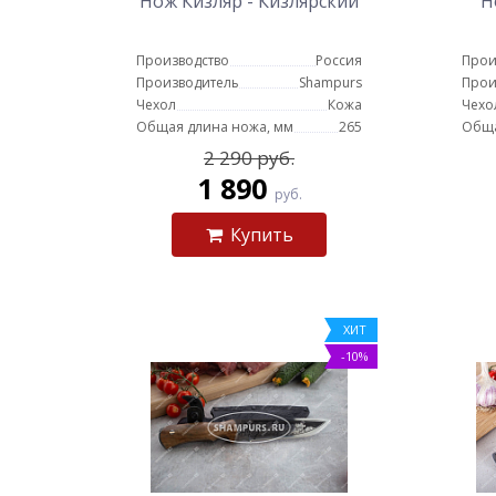
Нож Кизляр - Кизлярский
Н
Производство
Россия
Прои
Производитель
Shampurs
Прои
Чехол
Кожа
Чехо
Общая длина ножа, мм
265
Обща
2 290 руб.
1 890
руб.
Купить
ХИТ
-10%