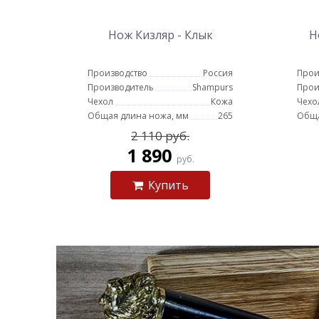
Нож Кизляр - Клык
Н
Производство
Россия
Прои
Производитель
Shampurs
Прои
Чехол
Кожа
Чехо
Общая длина ножа, мм
265
Обща
2 110 руб.
1 890
руб.
Купить