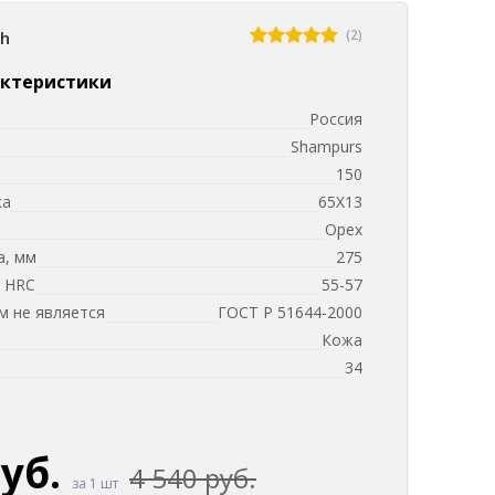
(2)
sh
актеристики
Россия
Shampurs
150
ка
65Х13
и
Орех
а, мм
275
, HRC
55-57
 не является
ГОСТ Р 51644-2000
Кожа
м
34
руб.
4 540 руб.
за 1 шт