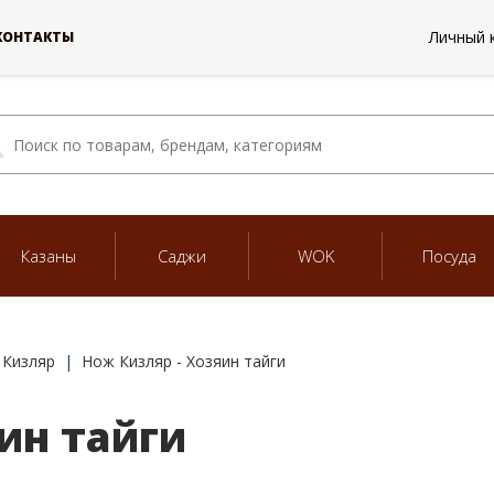
Личный 
КОНТАКТЫ
Казаны
Саджи
WOK
Посуда
 Кизляр
Нож Кизляр - Хозяин тайги
ин тайги