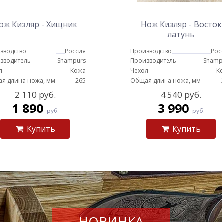
ож Кизляр - Хищник
Нож Кизляр - Восток
латунь
зводство
Россия
Производство
Рос
зводитель
Shampurs
Производитель
Shamp
л
Кожа
Чехол
К
я длина ножа, мм
265
Общая длина ножа, мм
2 110 руб.
4 540 руб.
1 890
3 990
руб.
руб.
Купить
Купить
НОВИНКА