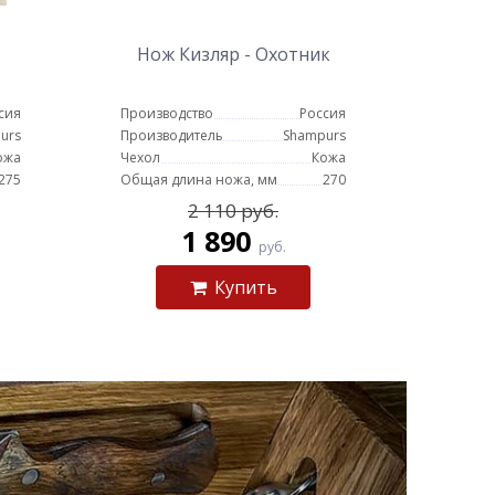
Нож Кизляр - Охотник
сия
Производство
Россия
urs
Производитель
Shampurs
ожа
Чехол
Кожа
275
Общая длина ножа, мм
270
2 110 руб.
1 890
руб.
Купить