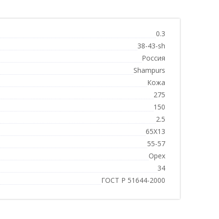
0.3
38-43-sh
Россия
Shampurs
Кожа
275
150
2.5
65Х13
55-57
Орех
34
ГОСТ Р 51644-2000