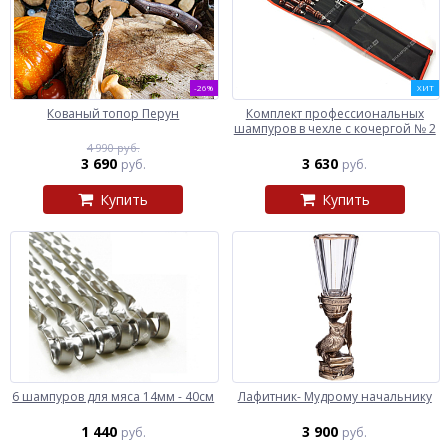
-26%
ХИТ
Кованый топор Перун
Комплект профессиональных
шампуров в чехле с кочергой № 2
4 990 руб.
3 690
3 630
руб.
руб.
Купить
Купить
6 шампуров для мяса 14мм - 40см
Лафитник- Мудрому начальнику
1 440
3 900
руб.
руб.