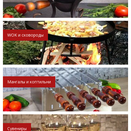
WOK и сковороды
Мангалы и коптильни
Сувениры