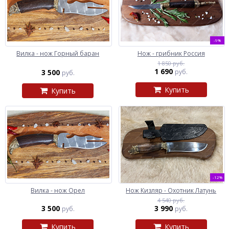
-9%
Вилка - нож Горный баран
Нож - грибник Россия
1 850 руб.
1 690
3 500
руб.
руб.
Купить
Купить
-12%
Вилка - нож Орел
Нож Кизляр - Охотник Латунь
4 540 руб.
3 500
3 990
руб.
руб.
Купить
Купить