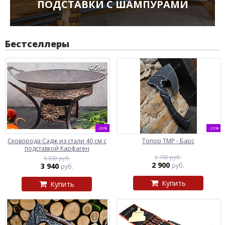
ПОДСТАВКИ С ШАМПУРАМИ
Бестселлеры
-26%
-23%
Сковорода Садж из стали 40 см с
Топор ТМР - Барс
подставкой Карфаген
3 750 руб.
5 320 руб.
2 900
3 940
руб.
руб.
Купить
Купить