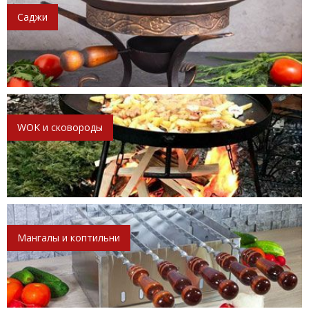
Саджи
WOK и сковороды
Мангалы и коптильни