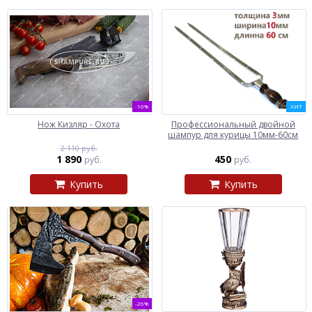
-10%
ХИТ
Нож Кизляр - Охота
Профессиональный двойной
шампур для курицы 10мм-60см
2 110 руб.
1 890
450
руб.
руб.
Купить
Купить
-26%