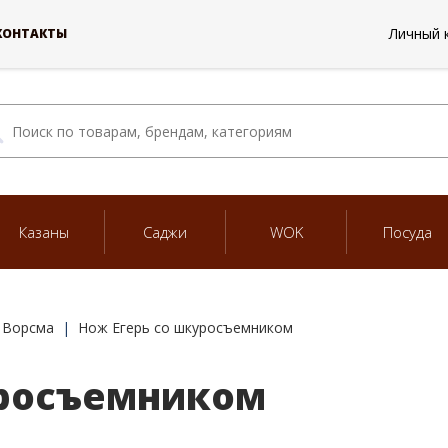
Личный 
КОНТАКТЫ
Казаны
Саджи
WOK
Посуда
 Ворсма
Нож Егерь со шкуросъемником
уросъемником