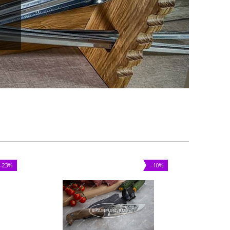
-23%
-10%