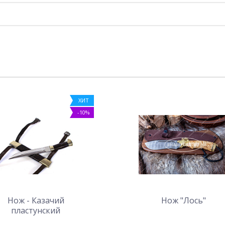
ХИТ
-10%
Нож - Казачий
Нож "Лось"
пластунский