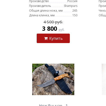
Производство
Россия
Прои
Производитель
Shampurs
Прои
Общая длина ножа, мм
265
Чехо
Длина клинка, мм
150
Обща
4 500 руб.
3 800
руб.
Купить
Нож Янычар - 1