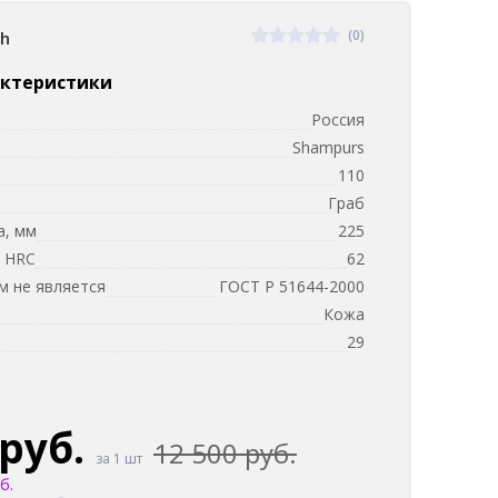
(0)
sh
актеристики
Россия
Shampurs
110
и
Граб
а, мм
225
, HRC
62
 не является
ГОСТ Р 51644-2000
Кожа
м
29
 руб.
12 500 руб.
за 1 шт
б.