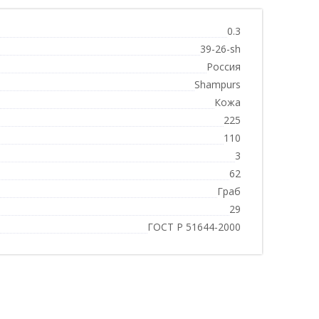
0.3
39-26-sh
Россия
Shampurs
Кожа
225
110
3
62
Граб
29
ГОСТ Р 51644-2000