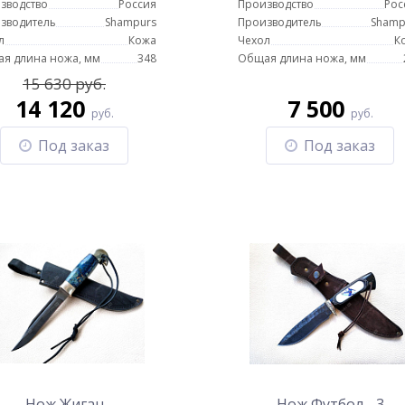
зводство
Россия
Производство
Рос
зводитель
Shampurs
Производитель
Shamp
л
Кожа
Чехол
К
я длина ножа, мм
348
Общая длина ножа, мм
15 630 руб.
14 120
7 500
руб.
руб.
Под заказ
Под заказ
Нож Жиган
Нож Футбол - 3