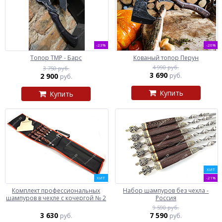
-23%
-26%
Топор ТМР - Барс
Кованый топор Перун
4 990 руб.
3 750 руб.
3 690
2 900
руб.
руб.
Купить
Купить
ХИТ
ХИТ
-21%
Комплект профессиональных
Набор шампуров без чехла -
шампуров в чехле с кочергой № 2
Россия
9 590 руб.
3 630
7 590
руб.
руб.