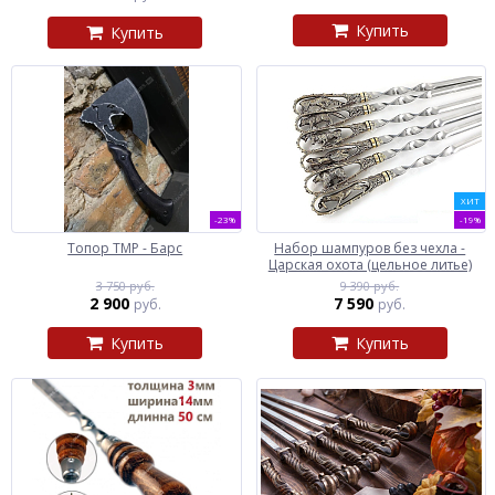
Купить
Купить
ХИТ
-23%
-19%
Топор ТМР - Барс
Набор шампуров без чехла -
Царская охота (цельное литье)
3 750 руб.
9 390 руб.
2 900
7 590
руб.
руб.
Купить
Купить