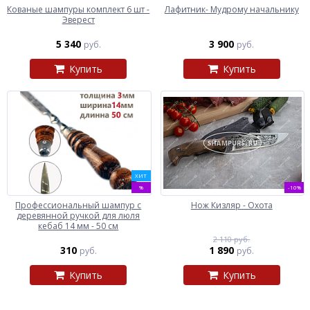
Кованые шампуры комплект 6 шт -
Лафитник- Мудрому начальнику
Эверест
5 340
3 900
руб.
руб.
Купить
Купить
ХИТ
%
-10%
Профессиональный шампур с
Нож Кизляр - Охота
деревянной ручкой для люля
кебаб 14 мм - 50 см
2 110 руб.
310
1 890
руб.
руб.
Купить
Купить