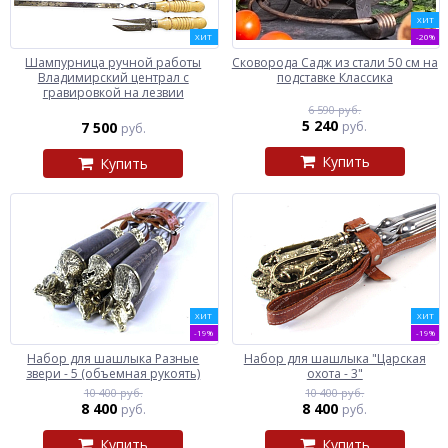
ХИТ
ХИТ
-20%
Шампурница ручной работы
Сковорода Садж из стали 50 см на
Владимирский централ с
подставке Классика
гравировкой на лезвии
6 590 руб.
5 240
7 500
руб.
руб.
Купить
Купить
ХИТ
ХИТ
-19%
-19%
Набор для шашлыка Разные
Набор для шашлыка "Царская
звери - 5 (объемная рукоять)
охота - 3"
10 400 руб.
10 400 руб.
8 400
8 400
руб.
руб.
Купить
Купить