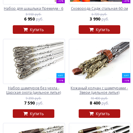
-22%
-41%
Набор для шашлыка Премиум - 6
Сковорода Садж стальная 60 см
8 950 руб.
6 720 руб.
6 950
3 990
руб.
руб.
Купить
Купить
ХИТ
ХИТ
-19%
-19%
Набор шампуров без чехла -
Кожаный колчан с шампурами -
Царская охота (цельное литье)
Звери (цельное литье)
9 390 руб.
10 400 руб.
7 590
8 400
руб.
руб.
Купить
Купить