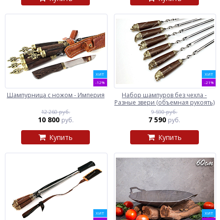
ХИТ
ХИТ
-12%
-21%
Шампурница с ножом - Империя
Набор шампуров без чехла -
Разные звери (объемная рукоять)
12 260 руб.
9 590 руб.
10 800
7 590
руб.
руб.
Купить
Купить
ХИТ
ХИТ