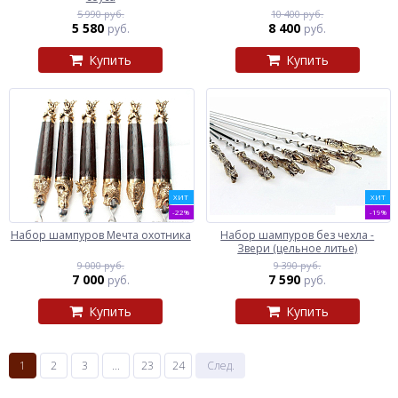
5 990 руб.
10 400 руб.
5 580
8 400
руб.
руб.
Купить
Купить
ХИТ
ХИТ
-22%
-19%
Набор шампуров Мечта охотника
Набор шампуров без чехла -
Звери (цельное литье)
9 000 руб.
9 390 руб.
7 000
7 590
руб.
руб.
Купить
Купить
1
2
3
...
23
24
След.