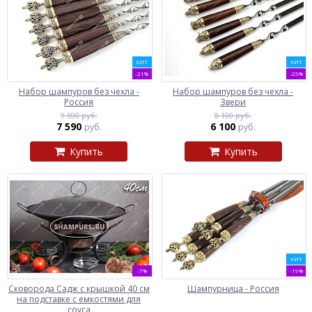
ХИТ
ХИТ
-21%
-25%
Набор шампуров без чехла -
Набор шампуров без чехла -
Россия
Звери
9 590 руб.
8 100 руб.
7 590
6 100
руб.
руб.
Купить
Купить
ХИТ
-7%
-19%
Сковорода Садж с крышкой 40 см
Шампурница - Россия
на подставке с емкостями для
соуса