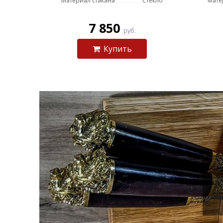
Материал стакана
Стекло
Мате
7 850
руб.
Купить