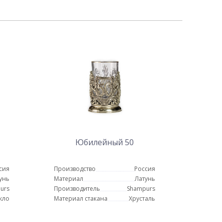
Юбилейный 50
сия
Производство
Россия
унь
Материал
Латунь
urs
Производитель
Shampurs
кло
Материал стакана
Хрусталь