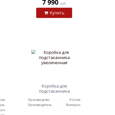
7 990
руб.
Купить
Коробка для
подстаканника
увеличенная
сия
Производство
Россия
унь
Производитель
Shampurs
urs