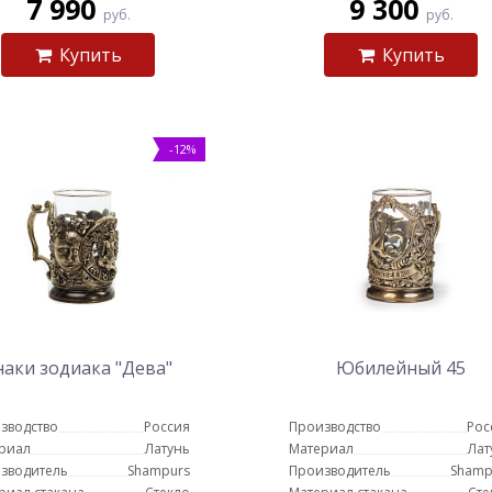
7 990
9 300
руб.
руб.
Купить
Купить
-12%
наки зодиака "Дева"
Юбилейный 45
зводство
Россия
Производство
Рос
риал
Латунь
Материал
Лат
зводитель
Shampurs
Производитель
Shamp