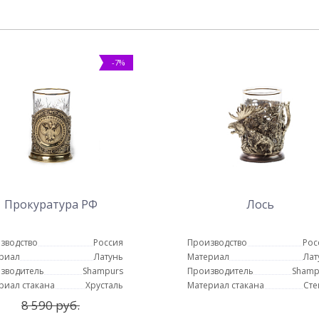
-7%
Прокуратура РФ
Лось
зводство
Россия
Производство
Рос
риал
Латунь
Материал
Лат
зводитель
Shampurs
Производитель
Shamp
риал стакана
Хрусталь
Материал стакана
Сте
8 590 руб.