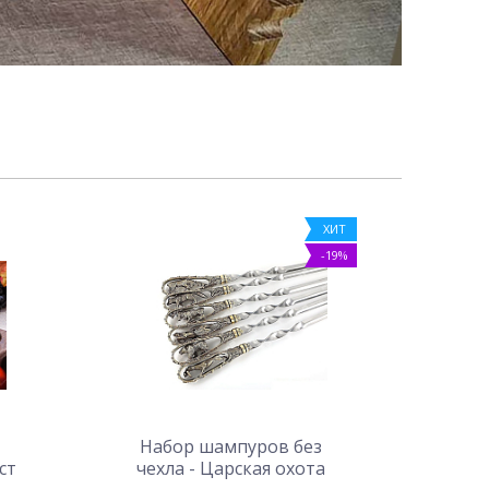
ХИТ
-19%
Набор шампуров без
ст
чехла - Царская охота