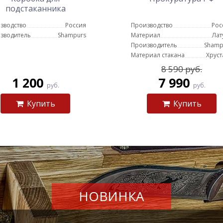
подстаканника
увеличенная
зводство
Россия
Производство
Рос
зводитель
Shampurs
Материал
Лат
Производитель
Shamp
Материал стакана
Хруст
8 590 руб.
1 200
7 990
руб.
руб.
Купить
Купить
НОВИНКА