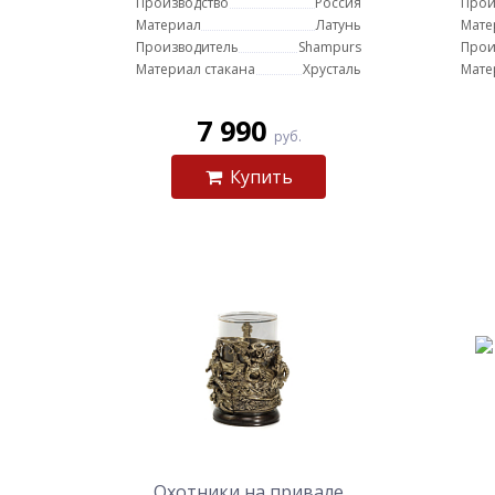
Производство
Россия
Прои
Материал
Латунь
Мате
Производитель
Shampurs
Прои
Материал стакана
Хрусталь
Мате
7 990
руб.
Купить
Охотники на привале