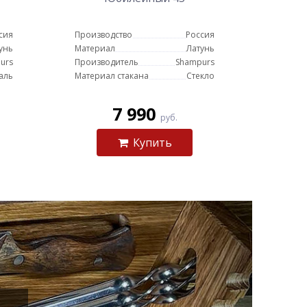
сия
Производство
Россия
унь
Материал
Латунь
urs
Производитель
Shampurs
аль
Материал стакана
Стекло
7 990
руб.
Купить