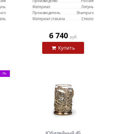
сия
Производство
Россия
унь
Материал
Латунь
urs
Производитель
Shampurs
аль
Материал стакана
Стекло
6 740
руб.
Купить
-7%
Юбилейный 45