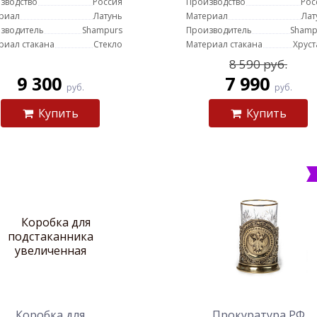
зводство
Россия
Производство
Рос
риал
Латунь
Материал
Лат
зводитель
Shampurs
Производитель
Shamp
риал стакана
Стекло
Материал стакана
Хруст
8 590 руб.
9 300
7 990
руб.
руб.
Купить
Купить
Коробка для
Прокуратура РФ