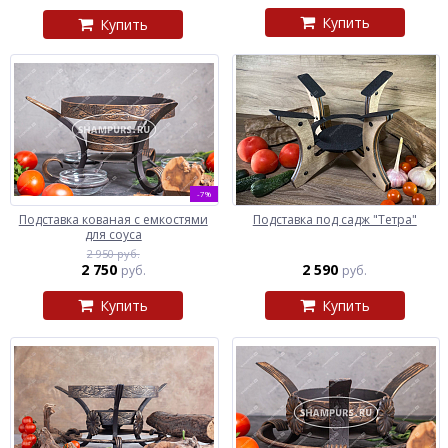
Купить
Купить
-7%
Подставка кованая с емкостями
Подставка под садж "Тетра"
для соуса
2 950 руб.
2 750
2 590
руб.
руб.
Купить
Купить