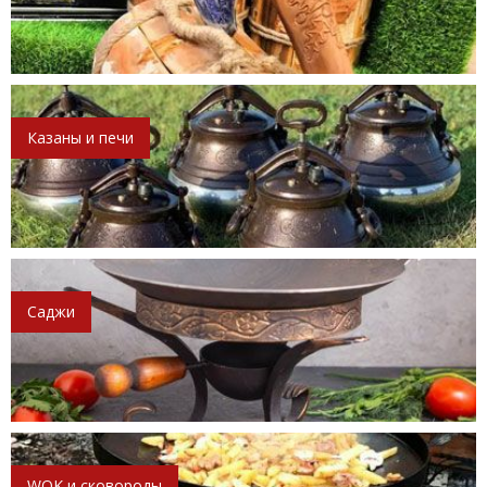
Казаны и печи
Саджи
WOK и сковороды