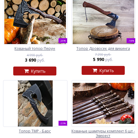
-26%
-18%
Кованый топор Перун
Топор Дровосек для викинга
7 290 руб.
4 990 руб.
5 990
3 690
руб.
руб.
Купить
Купить
-23%
Топор ТМР - Барс
Кованые шампуры комплект 6 шт -
Эверест