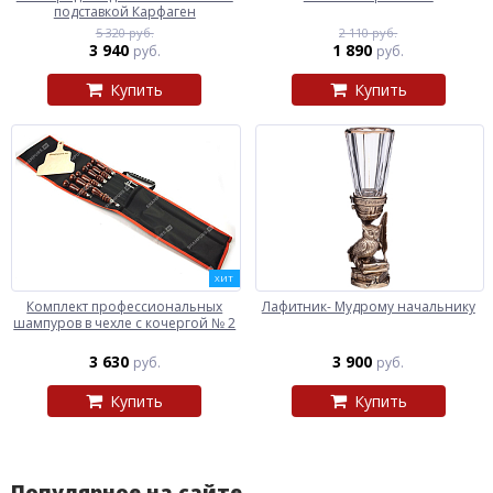
подставкой Карфаген
5 320 руб.
2 110 руб.
3 940
1 890
руб.
руб.
Купить
Купить
ХИТ
Комплект профессиональных
Лафитник- Мудрому начальнику
шампуров в чехле с кочергой № 2
3 630
3 900
руб.
руб.
Купить
Купить
Популярное на сайте