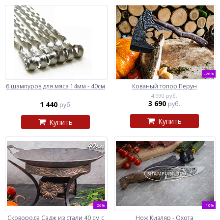
-26%
6 шампуров для мяса 14мм - 40см
Кованый топор Перун
4 990 руб.
3 690
1 440
руб.
руб.
Купить
Купить
-26%
-10%
Сковорода Садж из стали 40 см с
Нож Кизляр - Охота