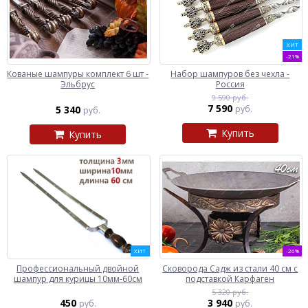
ХИТ
-21%
Кованые шампуры комплект 6 шт -
Набор шампуров без чехла -
Эльбрус
Россия
9 590 руб.
7 590
5 340
руб.
руб.
Купить
Купить
ХИТ
-26%
Профессиональный двойной
Сковорода Садж из стали 40 см с
шампур для курицы 10мм-60см
подставкой Карфаген
5 320 руб.
450
3 940
руб.
руб.