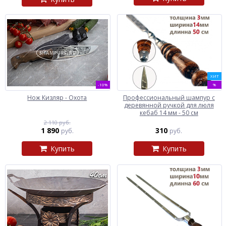
ХИТ
-10%
%
Нож Кизляр - Охота
Профессиональный шампур с
деревянной ручкой для люля
кебаб 14 мм - 50 см
2 110 руб.
1 890
310
руб.
руб.
Купить
Купить