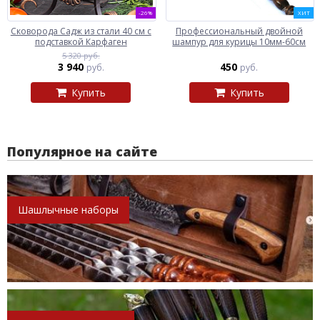
-26%
ХИТ
Сковорода Садж из стали 40 см с
Профессиональный двойной
подставкой Карфаген
шампур для курицы 10мм-60см
5 320 руб.
3 940
450
руб.
руб.
Купить
Купить
Популярное на сайте
Шашлычные наборы