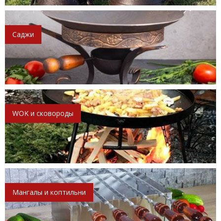
Саджи
WOK и сковороды
Мангалы и коптильни