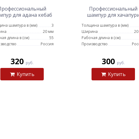
Профессиональный
Профессиональный
мпур для адана кебаб
шампур для хачапур
20мм - 55см
20мм - 45см
ина шампура в (мм)
3
Толщина шампура в (мм)
ина
20 мм
Ширина
20
чая длина в (см)
55
Рабочая длина в (см)
зводство
Россия
Производство
Рос
320
300
руб.
руб.
Купить
Купить