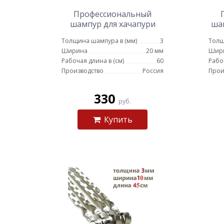
Профессиональный
шампур для хачапури
ша
20мм - 60см
Толщина шампура в (мм)
3
Толщ
Ширина
20 мм
Шир
Рабочая длина в (см)
60
Рабо
Производство
Россия
Прои
330
руб.
Купить