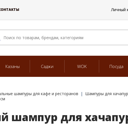
Личный 
КОНТАКТЫ
Казаны
Саджи
WOK
Посуда
льные шампуры для кафе и ресторанов
Шампуры для хачапу
0см
 шампур для хачапур