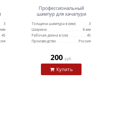
Профессиональный
и
шампур для хачапури
8мм - 45см
3
Толщина шампура в (мм)
3
 мм
Ширина
8 мм
45
Рабочая длина в (см)
45
сия
Производство
Россия
200
руб.
Купить