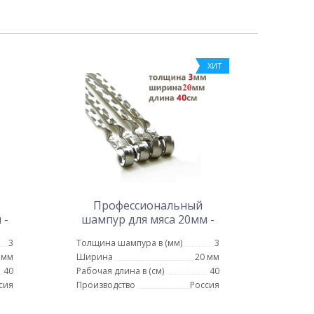
ХИТ
Профессиональный
 -
шампур для мяса 20мм -
40см
3
Толщина шампура в (мм)
3
 мм
Ширина
20 мм
40
Рабочая длина в (см)
40
сия
Производство
Россия