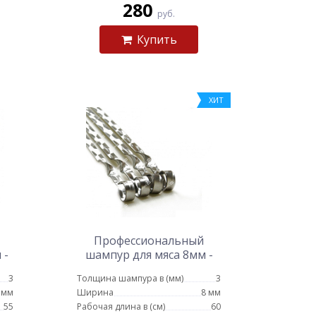
280
руб.
Купить
ХИТ
Профессиональный
 -
шампур для мяса 8мм -
60см
3
Толщина шампура в (мм)
3
 мм
Ширина
8 мм
55
Рабочая длина в (см)
60