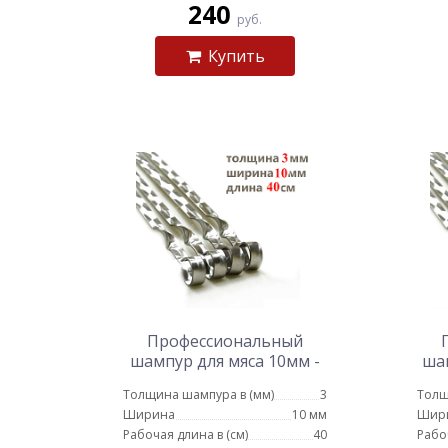
240
руб.
Купить
Профессиональный
шампур для мяса 10мм -
шам
40см
Толщина шампура в (мм)
3
Толщ
Ширина
10 мм
Шир
Рабочая длина в (см)
40
Рабо