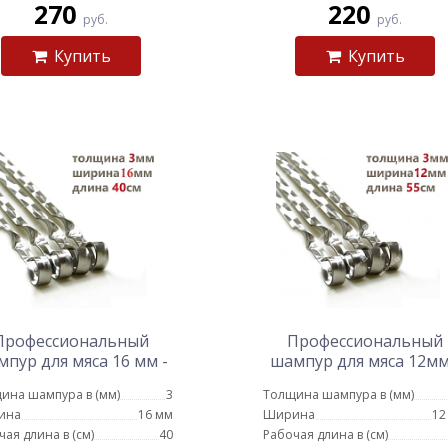
270
220
руб.
руб.
Купить
Купить
Профессиональный
Профессиональный
пур для мяса 16 мм -
шампур для мяса 12мм
40см
55см
ина шампура в (мм)
3
Толщина шампура в (мм)
ина
16 мм
Ширина
12
чая длина в (см)
40
Рабочая длина в (см)