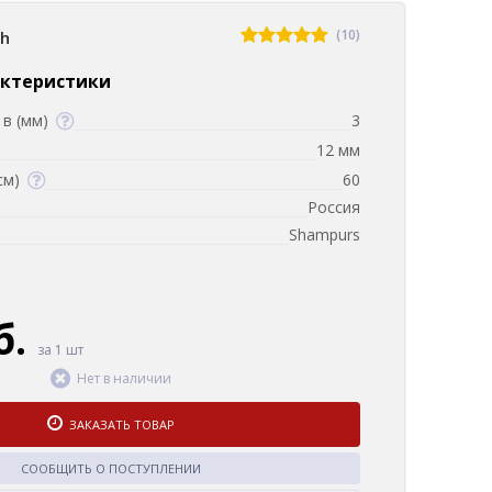
(10)
sh
актеристики
в (мм)
3
12 мм
см)
60
Россия
Shampurs
б.
за 1 шт
Нет в наличии
ЗАКАЗАТЬ ТОВАР
СООБЩИТЬ О ПОСТУПЛЕНИИ