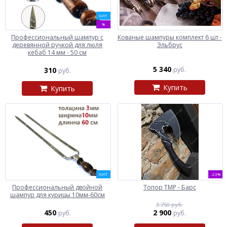
ХИТ
%
Профессиональный шампур с
Кованые шампуры комплект 6 шт -
деревянной ручкой для люля
Эльбрус
кебаб 14 мм - 50 см
5 340
310
руб.
руб.
Купить
Купить
ХИТ
-23%
Профессиональный двойной
Топор ТМР - Барс
шампур для курицы 10мм-60см
3 750 руб.
450
2 900
руб.
руб.