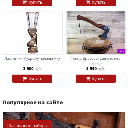
Купить
Купить
-18%
Лафитник- Мудрому начальнику
Топор Дровосек для викинга
7 290 руб.
3 900
5 990
руб.
руб.
Купить
Купить
Популярное на сайте
Шашлычные наборы