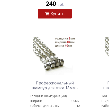
240
руб.
Купить
Профессиональный
шампур для мяса 18мм -
ша
40см
Толщина шампура в (мм)
3
Толщ
Ширина
18 мм
Шир
Рабочая длина в (см)
40
Рабо