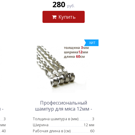
280
руб.
Купить
ХИТ
Профессиональный
 -
шампур для мяса 12мм -
60см
3
Толщина шампура в (мм)
3
 мм
Ширина
12 мм
40
Рабочая длина в (см)
60