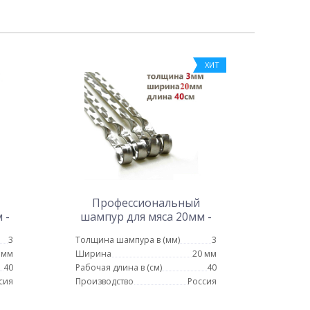
ХИТ
Профессиональный
 -
шампур для мяса 20мм -
40см
3
Толщина шампура в (мм)
3
 мм
Ширина
20 мм
40
Рабочая длина в (см)
40
сия
Производство
Россия