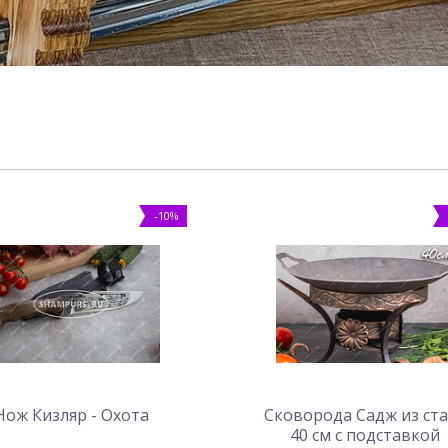
-10%
Нож Кизляр - Охота
Сковорода Садж из ст
40 см с подставкой